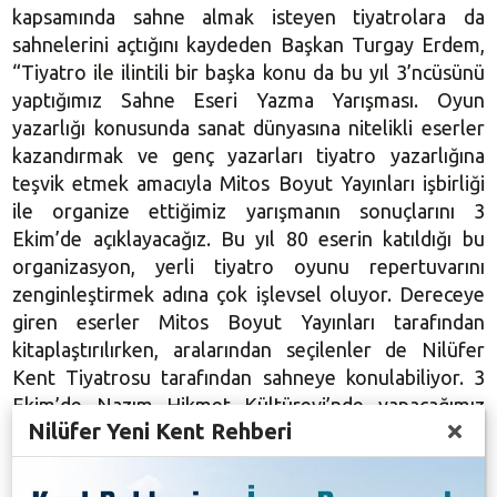
kapsamında sahne almak isteyen tiyatrolara da
sahnelerini açtığını kaydeden Başkan Turgay Erdem,
“Tiyatro ile ilintili bir başka konu da bu yıl 3’ncüsünü
yaptığımız Sahne Eseri Yazma Yarışması. Oyun
yazarlığı konusunda sanat dünyasına nitelikli eserler
kazandırmak ve genç yazarları tiyatro yazarlığına
teşvik etmek amacıyla Mitos Boyut Yayınları işbirliği
ile organize ettiğimiz yarışmanın sonuçlarını 3
Ekim’de açıklayacağız. Bu yıl 80 eserin katıldığı bu
organizasyon, yerli tiyatro oyunu repertuvarını
zenginleştirmek adına çok işlevsel oluyor. Dereceye
giren eserler Mitos Boyut Yayınları tarafından
kitaplaştırılırken, aralarından seçilenler de Nilüfer
Kent Tiyatrosu tarafından sahneye konulabiliyor. 3
Ekim’de Nazım Hikmet Kültürevi’nde yapacağımız
Nilüfer Yeni Kent Rehberi
törende ödüle değer görülen eserleri açıklayacağız.
O gün ayrıca aynı mekanda Bursa’da modern
tiyatronun kuruluşu ve 140 yıllık macerasını anlatan