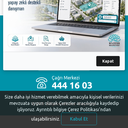
Download on the
App Store
Available on the
Google Play
Available on the
Kapat
AppGallery
Çağrı Merkezi
444 16 03
Size daha iyi hizmet verebilmek amacıyla kişisel verilerinizi
Nilüfer Belediyesi. Copyright ©2020 Tüm Hakları Saklıdır.
mevzuata uygun olarak Çerezler aracılığıyla kaydedip
KVKK Bilgilendirme-Başvuru
işliyoruz.
Ayrıntılı bilgiye Çerez Politikası’ndan
ulaşabilirsiniz.
Kabul Et