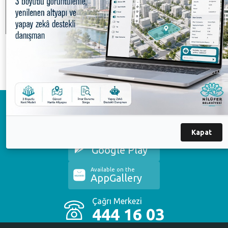
PNG
EPS
Ingilizce
Beyaz PN
Logomuzda kullanılan kurumsal renk kodlarımız için
tıklayınız.
Logomuzun teknik çizimi için
tıklayınız.
Logomuzun yanlış kullanım örnekleri için
tıklayınız.
Download on the
App Store
Kapat
Available on the
Google Play
Available on the
AppGallery
Çağrı Merkezi
444 16 03