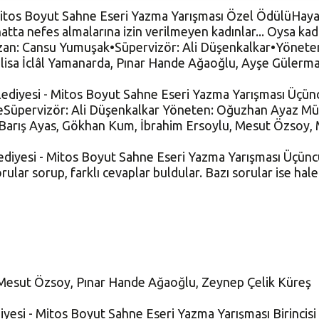
 Mitos Boyut Sahne Eseri Yazma Yarışması Özel ÖdülüHayata
hatta nefes almalarına izin verilmeyen kadınlar... Oysa kad
Yazan: Cansu Yumuşak•Süpervizör: Ali Düşenkalkar•Yönete
isa İclâl Yamanarda, Pınar Hande Ağaoğlu, Ayşe Gülerma
Belediyesi - Mitos Boyut Sahne Eseri Yazma Yarışması Üçün
öseSüpervizör: Ali Düşenkalkar Yöneten: Oğuzhan Ayaz Mü
arış Ayas, Gökhan Kum, İbrahim Ersoylu, Mesut Özsoy, M
elediyesi - Mitos Boyut Sahne Eseri Yazma Yarışması Üçünc
orular sorup, farklı cevaplar buldular. Bazı sorular ise hale
, Mesut Özsoy, Pınar Hande Ağaoğlu, Zeynep Çelik Küreş
diyesi - Mitos Boyut Sahne Eseri Yazma Yarışması Birincisi