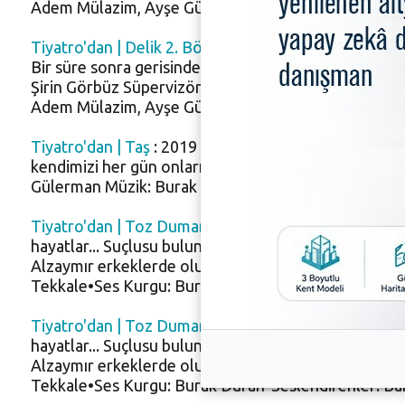
Adem Mülazim, Ayşe Gülerman, Batuhan Pamukçu,Mel
Tiyatro'dan | Delik 2. Bölüm
: 2018 Yılı Nilüfer Bele
Bir süre sonra gerisinde sadece kemikler kalır. Peki 
Şirin Görbüz Süpervizör: Ali Düşenkalkar Yöneten: 
Adem Mülazim, Ayşe Gülerman, Batuhan Pamukçu,Mel
Tiyatro'dan | Taş
: 2019 Yılı Nilüfer Belediyesi - Mi
kendimizi her gün onların içinde bulduk. Tam cesar
Gülerman Müzik: Burak DuranSesleri Alan: Turhan Te
Tiyatro'dan | Toz Duman 1. Bölüm
: 2018 Yılı Nilüf
hayatlar... Suçlusu bulunamayan suçlar... Toz duman 
Alzaymır erkeklerde olur!•Yazan: Duygu Toksoy•Süpe
Tekkale•Ses Kurgu: Burak Duran•Seslendirenler: Barı
Tiyatro'dan | Toz Duman 2. Bölüm
: 2018 Yılı Nilüf
hayatlar... Suçlusu bulunamayan suçlar... Toz duman 
Alzaymır erkeklerde olur!•Yazan: Duygu Toksoy•Süpe
Tekkale•Ses Kurgu: Burak Duran•Seslendirenler: Barı