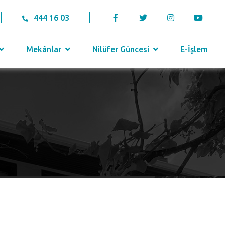
444 16 03
Mekânlar
Nilüfer Güncesi
E-İşlem