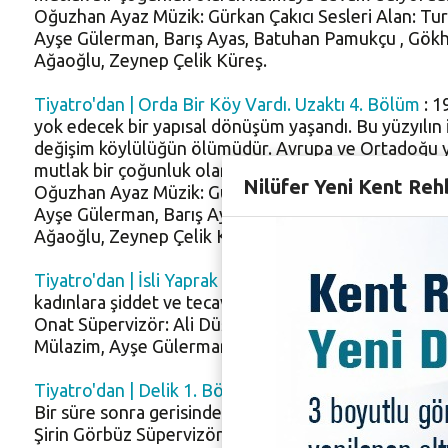
Oğuzhan Ayaz Müzik: Gürkan Çakıcı Sesleri Alan: Tu
Ayşe Gülerman, Barış Ayas, Batuhan Pamukçu , Gökha
Ağaoğlu, Zeynep Çelik Küreş.
Tiyatro'dan | Orda Bir Köy Vardı. Uzaktı 4. Bölüm
: 1
yok edecek bir yapısal dönüşüm yaşandı. Bu yüzyılın
değişim köylülüğün ölümüdür. Avrupa ve Ortadoğu yöre
mutlak bir çoğunluk olarak kalmaya devam ediyordu
Nilüfer Yeni Kent Reh
Oğuzhan Ayaz Müzik: Gürkan Çakıcı Sesleri Alan: Tu
Ayşe Gülerman, Barış Ayas, Batuhan Pamukçu , Gökha
Ağaoğlu, Zeynep Çelik Küreş.
Tiyatro'dan | İsli Yaprak Sarması
: 2017 Yılı Nilüfer 
kadınlara şiddet ve tecavüz eylemlerinden kaçıp bir ka
Onat Süpervizör: Ali Düşenkalkar Yöneten: Adem Mü
Mülazim, Ayşe Gülerman, Melisa İclâl Yamanarda, Pı
Tiyatro'dan | Delik 1. Bölüm
: 2018 Yılı Nilüfer Bele
Bir süre sonra gerisinde sadece kemikler kalır. Peki 
Şirin Görbüz Süpervizör: Ali Düşenkalkar Yöneten: 