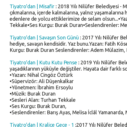
Tiyatro'dan | Misafir
: 2018 Yılı Nilüfer Belediyesi -
çıkmalarına, içerde kalmalarına, yalnız yaşamalarına 
edenlere de yolcu ettiklerimize de selam olsun...•
Tekkale•Ses Kurgu: Burak Duran•Seslendirenler: Mel
Tiyatro'dan | Savaşın Son Günü
: 2017 Yılı Nilüfer 
hediye, savaşın kendisidir. Yaz bunu.Yazan: Fatih K
Kurgu: Burak Duran Seslendirenler: Adem Mülazim, B
Tiyatro'dan | Kutu Kutu Pense
: 2019 Yılı Nilüfer B
yaşadıklarının yüküyle değiştiler. Hayata dair farklı s
•Yazan: Nihal Cingöz Öztürk
•Süpervizör: Ali Düşenkalkar
•Yönetmen: İbrahim Ersoylu
•Müzik: Burak Duran
•Sesleri Alan: Turhan Tekkale
•Ses Kurgu: Burak Duran,
•Seslendirenler: Barış Ayas, Melisa İclâl Yamanarda
Tiyatro'dan | Kraliçe Gece - 1
:2017 Yılı Nilüfer Bele