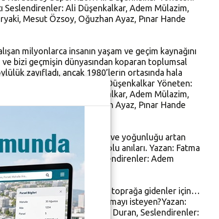
ı Seslendirenler: Ali Düşenkalkar, Adem Mülazim,
iryaki, Mesut Özsoy, Oğuzhan Ayaz, Pınar Hande
alışan milyonlarca insanın yaşam ve geçim kaynağını
i ve bizi geçmişin dünyasından koparan toplumsal
lülük zayıfladı, ancak 1980’lerin ortasında hala
 Karacabey Süpervizör: Ali Düşenkalkar Yöneten:
ı Seslendirenler: Ali Düşenkalkar, Adem Mülazim,
iryaki, Mesut Özsoy, Oğuzhan Ayaz, Pınar Hande
cisi.Günümüzde gittikçe sayısı ve yoğunluğu artan
birlerine anlattıkları sızı dolu anıları. Yazan: Fatma
Ses Kurgu: Burak Duran Seslendirenler: Adem
.Huzurla uyusun, diye dilerler toprağa gidenler için…
nemin tanığı olarak geri çıkarmayı isteyen?Yazan:
an Tekkale Ses Kurgu: Burak Duran, Seslendirenler: