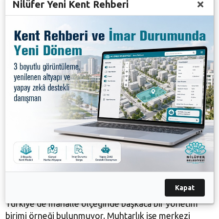
Nilüfer Yeni Kent Rehberi
sağlık ocağı, spor kulüpleri, cami derneği gibi
örgütlenmelerin temsilcileri doğal üyeler olarak
görevalıyor. Devamlılığın esas olduğu toplantılara 3
kez art arda katılmayanın üyeliği düşüyor.
Mahalle Komitesi’nde kararlar 2/3 oy oranıyla alınıyor
ve seçimlerde 1/3 oranında kadın kotası ve 1/3
oranında gençlik kotası aranıyor. Kadın ve genç aday
yoksa sandalyesi boş bırakılıyor.
Mahallenin öncelikli sorunlarının masaya yatırıldığı
komite toplantılarında çok aktörlü, katılımcı bir süreç
işletilmeye çalışılıyor. Ortak İletişim Platformları’na
sorunların aktarılması ile bilgi ve deneyim paylaşımı
sağlanıyor.
Kapat
Türkiye’de mahalle ölçeğinde başkaca bir yönetim
birimi örneği bulunmuyor. Muhtarlık ise merkezi