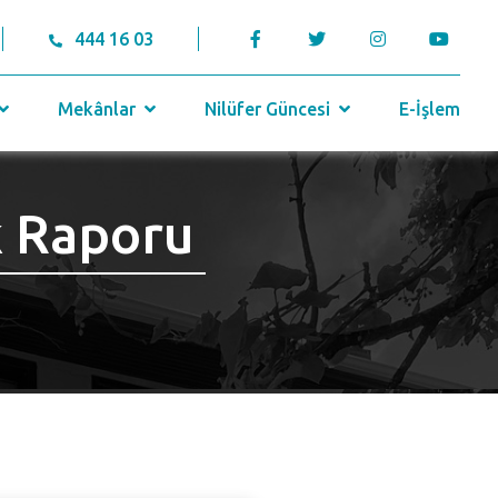
444 16 03
Mekânlar
Nilüfer Güncesi
E-İşlem
k Raporu