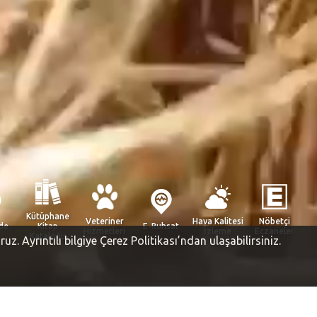
Kütüphane
Veteriner
Hava Kalitesi
Nöbetçi
rde
Kitap
E-Ruhsat
Hizmetleri
İzleme
Eczaneler
Kataloğu
oruz.
Ayrıntılı bilgiye Çerez Politikası’ndan ulaşabilirsiniz.