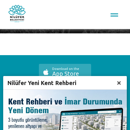
Download on the
App Store
Nilüfer Yeni Kent Rehberi
Available on the
Google Play
Available on the
AppGallery
Çağrı Merkezi
444 16 03