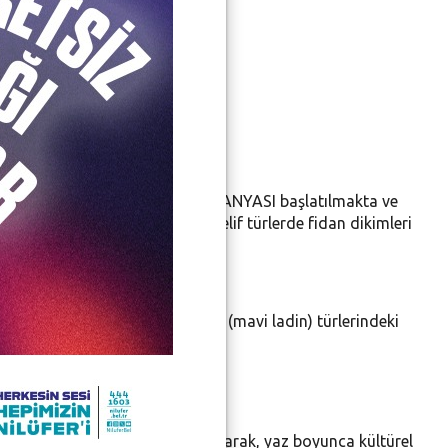
u içerisinde AĞAÇLANDIRMA KAMPANYASI başlatılmakta ve
arı, medya mensupları ile muhtelif türlerde fidan dikimleri
a (fıstık çamı), picea pungens (mavi ladin) türlerindeki
dır.
nu sonrasında da repikaja alınarak, yaz boyunca kültürel