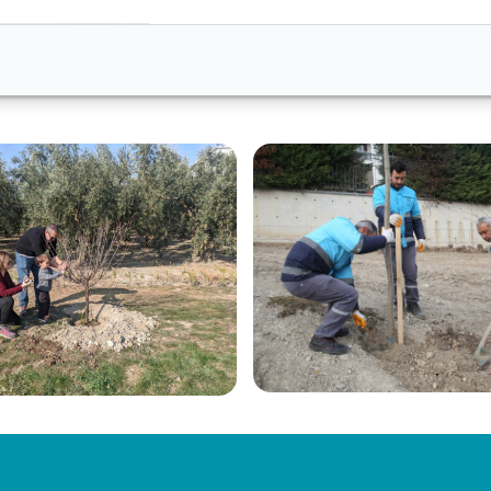
m⊃2; fidanlık içerisinde yer alan yaklaşık 500 m⊃2; serada, 20
ımızda kullanılmaktadır.