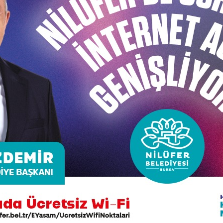
ganıyla hareket ederek ilçemizde her yıl ağaçlandırma sezon
cileri ve çeşitli sivil toplum örgütleri, kamu kurum ve kuruluşl
Sİ (TREE PORTER) İLE ÇALIŞMALARIMIZ:
klaşık 5-10 mt. boylara sahip pinus nigra (karaçam), pinus pine
apılmaktadır.
lü bakımı düzenli olarak Müdürlüğümüz ekiplerince yapılmakta
fidanlarımız Fidanlığımızda gömüye alınıp; fidan dikim sezo