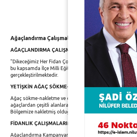
Ağaçlandırma Çalışmaları
AĞAÇLANDIRMA ÇALIŞMALARIMIZ:
"Dikeceğimiz Her Fidan Çocuklarımızın Geleceğidir" slo
bu kapsamda İlçe Milli Eğitim Müdürlüğüne bağlı okul öğren
gerçekleştirilmektedir.
YETİŞKİN AĞAÇ SÖKME-NAKLETME VE DİKİM MAKİNE
Ağaç sökme-nakletme ve dikim makinesi (Tree Porter) ile ya
ağaçlardan çeşitli alanlara yetişkin ağaç nakli ve dikimi y
Bölgemize nakletmiş olduğumuz yetişkin ağaçların her tür
FİDANLIK ÇALIŞMALARIMIZ :
Ağaçlandırma Kampanyamız kapsamında satın alınan boylu 