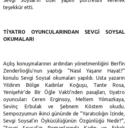
Sevgi Soysal’ın özel yapım portresini vererek
teşekkür etti.
TİYATRO OYUNCULARINDAN SEVGİ SOYSAL
OKUMALARI
Açılış konuşmalarının ardından yönetmenliğini Berfin
Zenderlioğlu’nun yaptığı “Nasıl Yaşanır Hayat?”
konulu Sevgi Soysal okumaları yapıldı. Usta yazarın
Yıldırım Bölge Kadınlar Koğuşu, Tante Rosa,
Yenişehir’de Bir Öğle Vakti’nden pasajları, tiyatro
oyuncuları Ceren Erginsoy, Meltem Yılmazkaya,
Sevinç Erbulak ve Şebnem Köstem okudu.
Sempozyumun ikinci gününde de “Yaratıcılığın İzinde,
Sevgi Soysal’ın Öykücülüğünün Özgünlüğü Nedir?”,
“Sevgi Soysal’ın Romanlarında Kadın ve Erkek