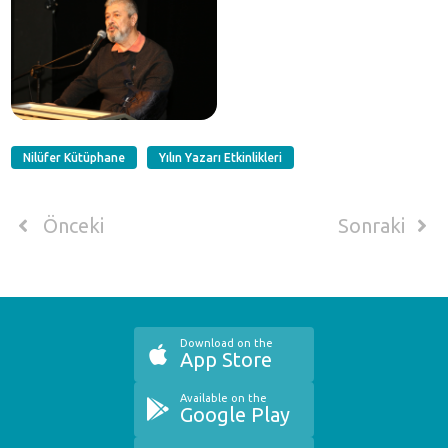
Nilüfer Kütüphane
Yılın Yazarı Etkinlikleri
Önceki
Sonraki
Download on the
App Store
Available on the
Google Play