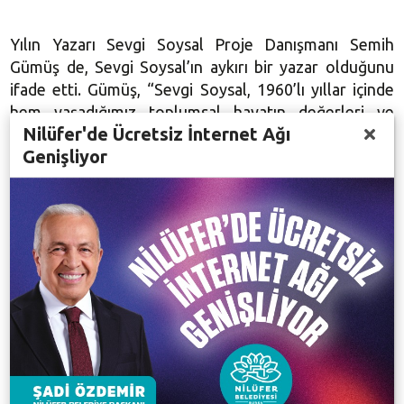
Yılın Yazarı Sevgi Soysal Proje Danışmanı Semih
Gümüş de, Sevgi Soysal’ın aykırı bir yazar olduğunu
ifade etti. Gümüş, “Sevgi Soysal, 1960’lı yıllar içinde
hem yaşadığımız toplumsal hayatın değerleri ve
Nilüfer'de Ücretsiz İnternet Ağı
ölçütleri hem de dönemin edebiyatının değerlerinin
Genişliyor
dışında bir yazardı. Yazdıkları ve düşünce biçimiyle o
dönemin anlayışının dışında çıkmıştı. Yani aykırıydı. Pek
çok eleştiriyle karşılanmıştı. Daha sonra Yenişehir’de
Bir Öğle Vakti eseriyle, edebiyat kamuoyu ve çok
geniş bir çevre tarafından onaylandığını görmeye
başladık. Herkes çok olumlu sözler ediyor, yazılar
yazıyordu” şeklinde konuştu.
LATİFE TEKİN: O BENİM BİR YAZAR
KAHRAMANIM