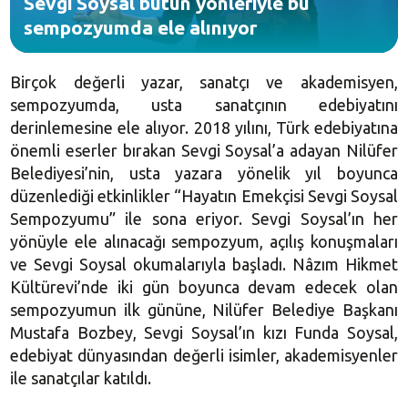
Sevgi Soysal bütün yönleriyle bu
sempozyumda ele alınıyor
Birçok değerli yazar, sanatçı ve akademisyen,
sempozyumda, usta sanatçının edebiyatını
derinlemesine ele alıyor. 2018 yılını, Türk edebiyatına
önemli eserler bırakan Sevgi Soysal’a adayan Nilüfer
Belediyesi’nin, usta yazara yönelik yıl boyunca
düzenlediği etkinlikler “Hayatın Emekçisi Sevgi Soysal
Sempozyumu” ile sona eriyor. Sevgi Soysal’ın her
yönüyle ele alınacağı sempozyum, açılış konuşmaları
ve Sevgi Soysal okumalarıyla başladı. Nâzım Hikmet
Kültürevi’nde iki gün boyunca devam edecek olan
sempozyumun ilk gününe, Nilüfer Belediye Başkanı
Mustafa Bozbey, Sevgi Soysal’ın kızı Funda Soysal,
edebiyat dünyasından değerli isimler, akademisyenler
ile sanatçılar katıldı.