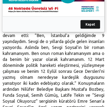
“Hayatın Emekçisi Sevgi Soysal Sempozyumu” açılış
konuşmacısı olan Latife Tekin de, etkilendiği ilk kadın
Kapat
yazarın Sevgi Soysal olduğunu belirtti. Tekin şöyle
devam etti: “Ben, İstanbul’a geldiğimde 9
yaşındaydım. Sevgi de o yıllarda göçle gelen insanları
yazıyordu. Aslında ben, Sevgi Soysal’ın bir roman
kahramanıyım. Ben onun roman kahramanıyım ama o
da benim bir yazar olarak kahramanım. 12 Mart
döneminde politik hareketi eleştirmesi, yüzleşmeye
çalışması ve benim 12 Eylül sonrası Gece Dersleri’ni
yazmış olmam neredeyse kardeşlik duygusunu
yansıtıyor iki kadın edebiyatçı olarak.” Konuşmaların
ardından Nilüfer Belediye Başkanı Mustafa Bozbey,
Funda Soysal, Semih Gümüş, Latife Tekin ve “Sevgi
Soysal Okuyoruz” sergisinin küratörü Emre Senan’a