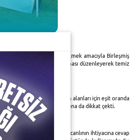
 temiz su sorununa dikkat çekmek amacıyla Birleşmiş
n Çalışma Grubu basın açıklaması düzenleyerek temiz
deki tüm canlılar ve yaşam alanları için eşit oranda
e toprak üzerindeki zararlarına da dikkat çekti.
ası değil. Zira dünyada her canlının ihtiyacına cevap