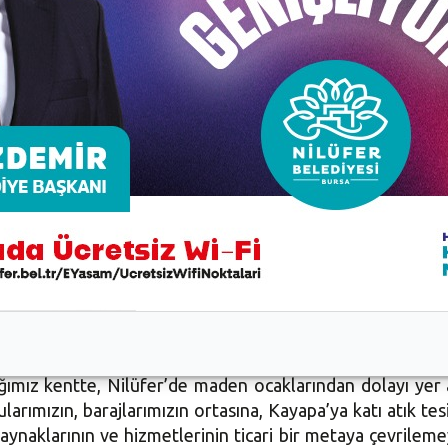
aynaklarının haksız paylaşımı, hem de bunların kendini 
klı bir biçimde yaşamını sürdürmesi için yeterli miktarda
için ya da başka nedenlerle kimse bu haktan mahrum bırakı
aslarının yok olmasına neden olduğunu belirten Karagöz,
n oluyor. Günümüzde memleketin her bir bölgesinde mant
mayacağına vurgu yapan Karagöz, “Bilakis hızla kirlener
ğımız kentte, Nilüfer’de maden ocaklarından dolayı yer a
larımızın, barajlarımızın ortasına, Kayapa’ya katı atık tes
 kaynaklarının ve hizmetlerinin ticari bir metaya çevrile