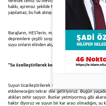
verecek temiz su mevcut. Esas sorun hem temiz su k
hakkı, ayrımsız şekilde her insanın ve canlının sağlı
yapılamaz, bu hak alınıp satılamaz, parası olmadığı 
Barajların, HES’lerin, madenlerin doğa-kültür mir
depremlere çeşitli sosyal-ekolojik sorunlara nede
suyu onların elinden alıyor” ifadelerini kullandı.
“Su özelleştirilerek korunamaz”
Suyun ticarileştirilerek ve özelleştirilerek koruna
etkileneceğini tekrar dile getiriyoruz. Bugün yaşadı
atıkları zehir saçıyor. Bunlar yetmiyormuş gibi akarsu
haktır diyoruz ve suyun bir kar aracı olmadığını, su