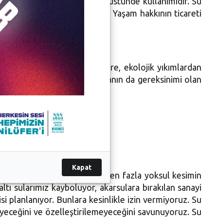
yenileme kapasitesinin çok üstünde kullanımıdır. Su
 temiz suya erişmesi demektir. Yaşam hakkının ticareti
lamaz” şeklinde konuştu.
 “Bu oluşumlar büyük göçlere, ekolojik yıkımlardan
ar gibi üreyen HES’ler doğanın da gereksinimi olan
Kapat
ek tükeneceğini ve bundan da en fazla yoksul kesimin
ltı sularımız kayboluyor, akarsulara bırakılan sanayi
isi planlanıyor. Bunlara kesinlikle izin vermiyoruz. Su
meyeceğini ve özelleştirilemeyeceğini savunuyoruz. Su