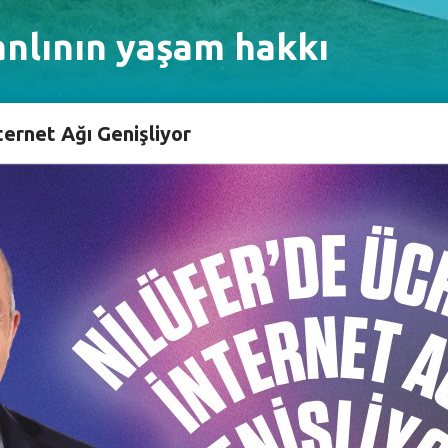
anlının yaşam hakkı
ternet Ağı Genişliyor
ası konusunda somut adımlar atılması ve giderek büyüyen
art Dünya Su Günü’nde, Nilüfer Kent Konseyi Kırsal Ala
l Alan Çalışma Grubu Başkanı Emre Karagöz, suyun gezegen
 belirtti. Karagöz açıklamasında endüstriyel tarımın su v
 altını çizen Karagöz, “Mesele elbette suyun yetersiz olm