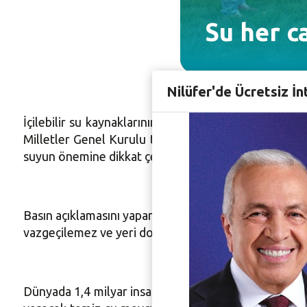
Su her c
Nilüfer'de Ücretsiz İn
İçilebilir su kaynaklarının korunması ve çoğaltılm
Milletler Genel Kurulu tarafından ilan edilen 22 M
suyun önemine dikkat çekti.
Basın açıklamasını yapan Nilüfer Kent Konseyi Kırsa
vazgeçilemez ve yeri doldurulamaz bir varlık olduğunu
Dünyada 1,4 milyar insanın temiz suya erişemediğinin