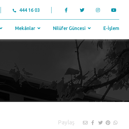
444 16 03
Mekânlar
Nilüfer Güncesi
E-İşlem
Paylaş