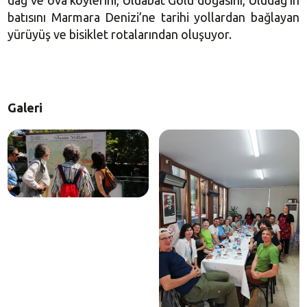
dağ ve ova köylerini, Uluabat Gölü doğasını, Uludağ’ın
batısını Marmara Denizi’ne tarihi yollardan bağlayan
yürüyüş ve bisiklet rotalarından oluşuyor.
Galeri