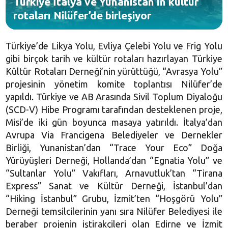
Türkiye İtalya ve Yunanistan’ın kültür
rotaları Nilüfer’de birleşiyor
Türkiye’de Likya Yolu, Evliya Çelebi Yolu ve Frig Yolu
gibi birçok tarih ve kültür rotaları hazırlayan Türkiye
Kültür Rotaları Derneği’nin yürüttüğü, “Avrasya Yolu”
projesinin yönetim komite toplantısı Nilüfer’de
yapıldı. Türkiye ve AB Arasında Sivil Toplum Diyaloğu
(SCD-V) Hibe Programı tarafından desteklenen proje,
Misi’de iki gün boyunca masaya yatırıldı. İtalya’dan
Avrupa Via Francigena Belediyeler ve Dernekler
Birliği, Yunanistan’dan “Trace Your Eco” Doğa
Yürüyüşleri Derneği, Hollanda’dan “Egnatia Yolu” ve
“Sultanlar Yolu” Vakıfları, Arnavutluk’tan “Tirana
Express” Sanat ve Kültür Derneği, İstanbul’dan
“Hiking İstanbul” Grubu, İzmit’ten “Hoşgörü Yolu”
Derneği temsilcilerinin yanı sıra Nilüfer Belediyesi ile
beraber projenin iştirakçileri olan Edirne ve İzmit