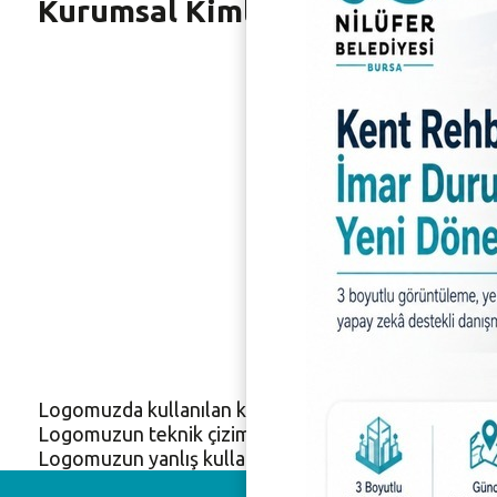
Kurumsal Kimlik
Logomuzda kullanılan kurumsal renk kodlarımız için
Logomuzun teknik çizimi için
tıklayınız.
Logomuzun yanlış kullanım örnekleri için
tıklayınız.