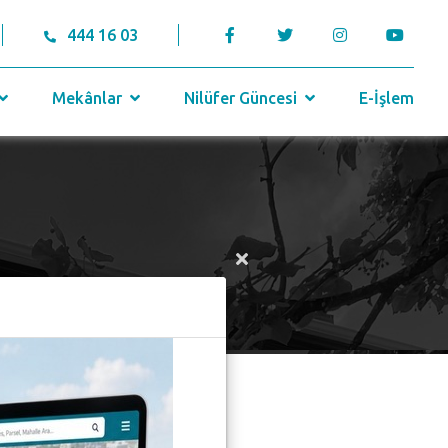
444 16 03
Mekânlar
Nilüfer Güncesi
E-İşlem