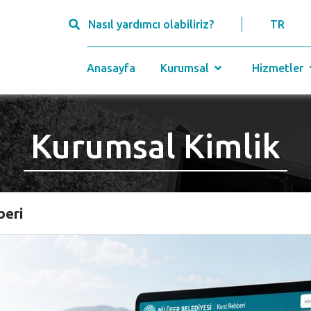
Nasıl yardımcı olabiliriz?
TR
Anasayfa
Kurumsal
Hizmetler
Kurumsal Kimlik
Anasayfa
Kurumsal Kimlik
beri