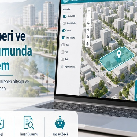
Nilüfer Belediyesi Logoları
PNG
EPS
Ingilizce
Beyaz PNG
tıklayınız.