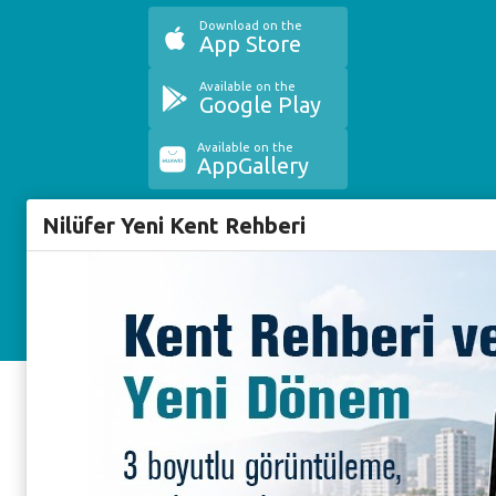
Download on the
App Store
Available on the
Google Play
Available on the
AppGallery
Çağrı Merkezi
Nilüfer Yeni Kent Rehberi
444 16 03
Nilüfer Belediyesi. Copyright ©2020 Tüm Hakları Saklıdır.
KVKK Bilgilendirme-Başvuru