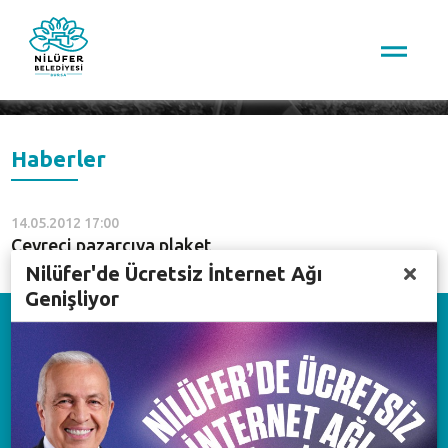
Arama
Haberler
14.05.2012 17:00
Çevreci pazarcıya plaket
Nilüfer'de Ücretsiz İnternet Ağı
Genişliyor
Download on the
App Store
Available on the
Google Play