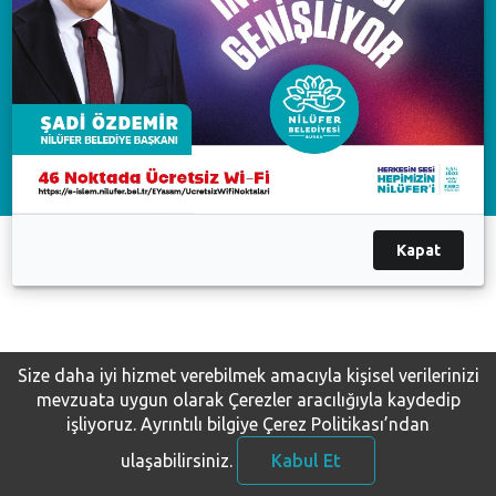
Available on the
AppGallery
Çağrı Merkezi
444 16 03
Nilüfer Belediyesi. Copyright ©2020 Tüm Hakları Saklıdır.
KVKK Bilgilendirme-Başvuru
Kapat
Size daha iyi hizmet verebilmek amacıyla kişisel verilerinizi
mevzuata uygun olarak Çerezler aracılığıyla kaydedip
işliyoruz.
Ayrıntılı bilgiye Çerez Politikası’ndan
ulaşabilirsiniz.
Kabul Et