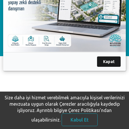
Available on the
AppGallery
Çağrı Merkezi
444 16 03
Nilüfer Belediyesi. Copyright ©2020 Tüm Hakları Saklıdır.
KVKK Bilgilendirme-Başvuru
Kapat
Size daha iyi hizmet verebilmek amacıyla kişisel verilerinizi
mevzuata uygun olarak Çerezler aracılığıyla kaydedip
işliyoruz.
Ayrıntılı bilgiye Çerez Politikası’ndan
ulaşabilirsiniz.
Kabul Et