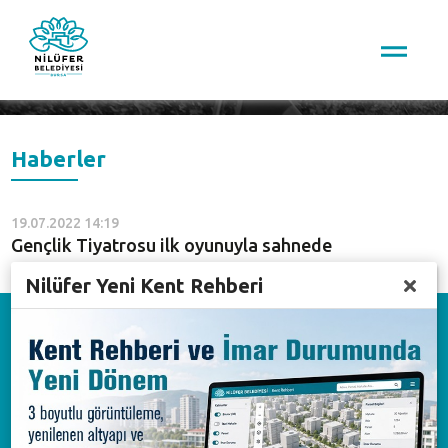
Arama
Haberler
19.07.2022 14:19
Gençlik Tiyatrosu ilk oyunuyla sahnede
Nilüfer Yeni Kent Rehberi
Download on the
App Store
Available on the
Google Play