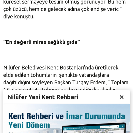
küresel sermayeye teslim olmuş görünüyor. Bu hem
çok üzücü, hem de gelecek adına çok endişe verici”
diye konuştu.
“En değerli miras sağlıklı gıda”
Nilüfer Belediyesi Kent Bostanları’nda üretilerek
elde edilen tohumların şenlikte vatandaşlara
dağıtıldığını söyleyen Başkan Turgay Erdem, “Toplam
15 bin paket ata tohumunu, bu şenliğe katılanlar
Nilüfer Yeni Kent Rehberi
toprakla buluşturacak. Bu tohumlar çoğalacak,
yaygınlaşacak ve insanlık var olduğu sürece
yaşatılacak. Bizi küresel sermayeye mahkum eden
zihniyete inat kendi değerlerimizi, yerli tohumlarımızı
yaşatacağız. Unutmayın ki çocuklarımıza