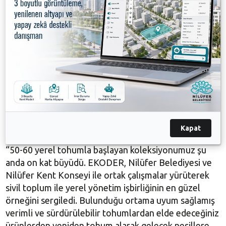
bırakabileceğimiz en değerli miras sağlıklı gıda. O
nedenle kendi üretim potansiyelimizin farkına
varacağız, ata tohumlarımıza sahip çıkacağız, sağlıklı
gıdayı yaşatacak ve erişilebilir hale getireceğiz. Ata
tohumlarını geleceğe aktarma çabamıza destek veren
herkese teşekkür ediyorum. Geleceğe attığımız bu
tohumların bereketle, sevgiyle, bollukla yeşermesini
diliyorum” diye konuştu,
EKODER Başkanı Arca Atay da, 2002 yılından bu yana
ekolojik tarımın yaygınlaşması ve farkındalık
Kapat
oluşturmak için çalışmalar yaptıklarını söyledi. Atay,
“50-60 yerel tohumla başlayan koleksiyonumuz şu
anda on kat büyüdü. EKODER, Nilüfer Belediyesi ve
Nilüfer Kent Konseyi ile ortak çalışmalar yürüterek
sivil toplum ile yerel yönetim işbirliğinin en güzel
örneğini sergiledi. Bulunduğu ortama uyum sağlamış
verimli ve sürdürülebilir tohumlardan elde edeceğiniz
ürünlerden yeniden tohum alarak gelecek nesillere