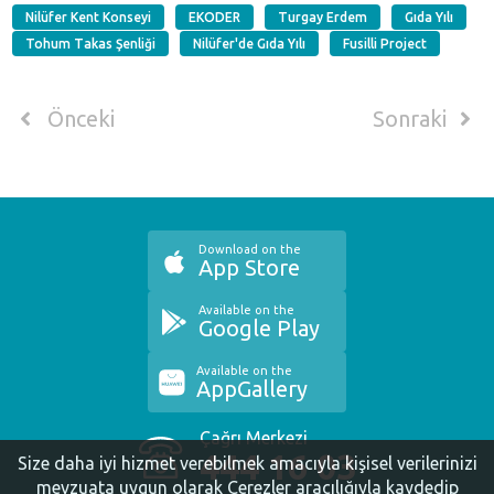
Nilüfer Kent Konseyi
EKODER
Turgay Erdem
Gıda Yılı
Tohum Takas Şenliği
Nilüfer'de Gıda Yılı
Fusilli Project
Önceki
Sonraki
Download on the
App Store
Available on the
Google Play
Available on the
AppGallery
Çağrı Merkezi
444 16 03
Size daha iyi hizmet verebilmek amacıyla kişisel verilerinizi
mevzuata uygun olarak Çerezler aracılığıyla kaydedip