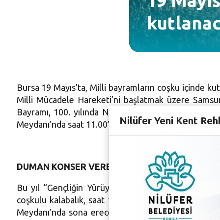
19 Mayıs
kutlana
Bursa 19 Mayıs’ta, Milli bayramların coşku içinde k
Milli Mücadele Hareketi’ni başlatmak üzere Samsu
Bayramı, 100. yılında Nilüfer Belediyesi’nin düze
Nilüfer Yeni Kent Reh
Meydanı’nda saat 11.00’de çelenk sunma töreniyle ba
DUMAN KONSER VERECEK
Bu yıl “Gençliğin Yürüyüşü” sloganıyla düzenlenec
coşkulu kalabalık, saat 19.00’da yürüyüşe başlaya
Meydanı’nda sona erecek. Nilüfer Belediyesi iftar 