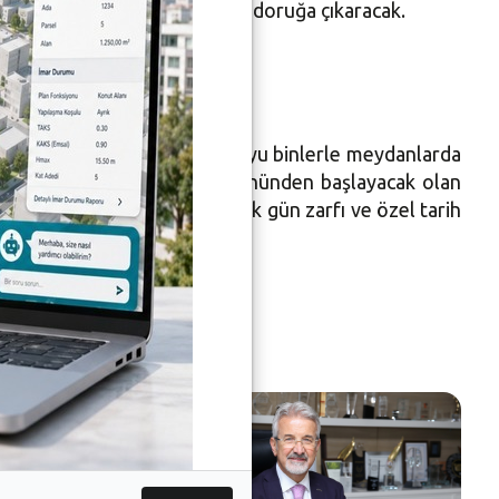
e Spor Bayramı coşkusunu da doruğa çıkaracak.
 dönümünde Nilüfer’de, coşkuyu binlerle meydanlarda
’da FSM’deki Akuğur Market önünden başlayacak olan
ım Adım Zafere” yazılı kart, ilk gün zarfı ve özel tarih