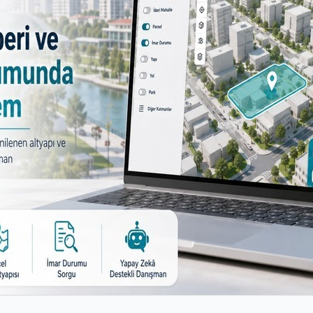
ndireceği şarkılarla 19 Mayıs Atatürk’ü Anma, Gençlik v
YALIM
 çıkarak bağımsızlık yolunda attığı ilk adımın 100. yıl
urgay Erdem
, tüm Bursalılar’ı 19 Mayıs’ta saat 19.00
rdem
, PTT iş birliğiyle “Milli Mücadele’nin 100. Yılında Ad