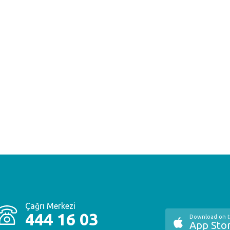
Çağrı Merkezi
444 16 03
Download on 
App Sto