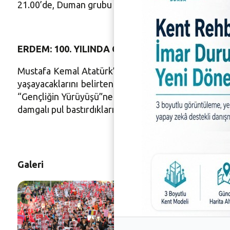
21.00’de, Duman grubu konser verecek. Duman, sesle
ERDEM: 100. YILINDA COŞKUYU BİRLİKTE YAŞA
Mustafa Kemal Atatürk’ün 19 Mayıs 1919’da Samsun’a
yaşayacaklarını belirten Nilüfer Belediye Başkanı
T
“Gençliğin Yürüyüşü”ne davet etti. Başkan
Turgay E
damgalı pul bastırdıklarını da söyledi.
Galeri