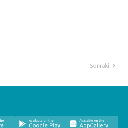
Sonraki
the
Available on the
Available on the
re
Google Play
AppGallery