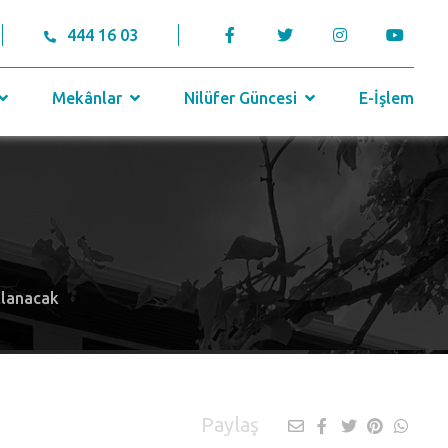
444 16 03
Mekânlar
Nilüfer Güncesi
E-İşlem
tlanacak
Paylaş