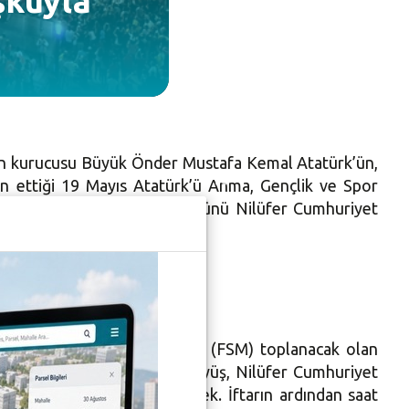
şkuyla
i’nin kurucusu Büyük Önder Mustafa Kemal Atatürk’ün,
n ettiği 19 Mayıs Atatürk’ü Anma, Gençlik ve Spor
kutlanacak. 19 Mayıs Pazar günü Nilüfer Cumhuriyet
aşlayacak.
ih Sultan Mehmet Bulvarı’nda (FSM) toplanacak olan
nünden başlayacak olan yürüyüş, Nilüfer Cumhuriyet
ce kişiye çorba ikram edecek. İftarın ardından saat