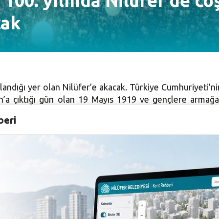
 100. yılında Nilüfer’de co
cak
utlandığı yer olan Nilüfer’e akacak. Türkiye Cumhuriyet
n’a çıktığı gün olan 19 Mayıs 1919 ve gençlere armağa
nleyeceği yürüyüşle büyük bir heyecan ve coşku içinde 
beri
şlayacak olan kutlamaların ardından, yürüyüş heyecanı b
ek olan yürüyüş, 7’den 70’e binleri buluşturacak. Fat
cak. Şarkılar ve marşlar eşliğinde FSM Akuğur Market ö
saatinde, Nilüfer Cumhuriyet Meydanı’nı dolduran binler