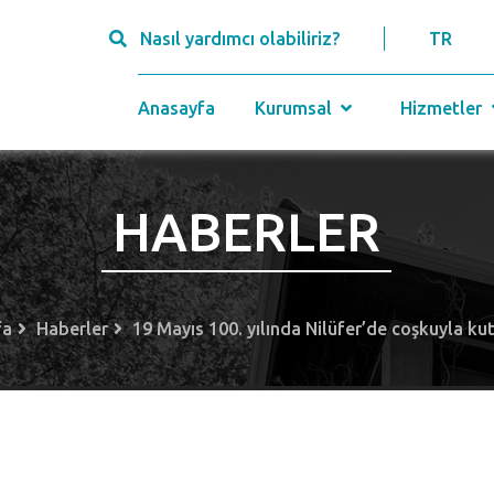
Nasıl yardımcı olabiliriz?
TR
Anasayfa
Kurumsal
Hizmetler
HABERLER
fa
Haberler
19 Mayıs 100. yılında Nilüfer’de coşkuyla ku