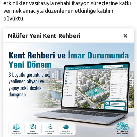
etkinlikler vasıtasıyla rehabilitasyon süreçlerine katkı
vermek amacıyla düzenlenen etkinliğe katılım
büyüktü.
Nilüfer Kent Tiyatrosu’nun (NKT), George Orwell’in
Nilüfer Yeni Kent Rehberi
meşhur kitabından uyarlanan ‘1984’ isimli ödüllü
tiyatro oyununu denetimli serbestlik tedbiri
kapsamında tedbir uygulanan çocuklar, Bursa Yeşilay
Rehabilitasyon Merkezi’nden danışmanlık hizmeti
alan gençler, aileleriyle birlikte izledi. Nâzım Hikmet
Kültürevi’ndeki gösterime Nilüfer Belediye Başkan
Yardımcısı Dr. Sibel Özer, Denetimli Serbestlik Müdür
Yardımcısı Zeynep Cengiz, Bursa Yeşilay
Rehabilitasyon Merkezi Müdürü Oya Batu da katıldı.
Denetimli Serbestlik Müdürlüğü yetkilileri, tiyatronun
olaylara farklı açılardan bakabilme becerisi
kazandırdığını, iş birliği ve dayanışmayı öğrettiğini,
bireylerin duygusal gerginliklerden uzaklaşmasına ve