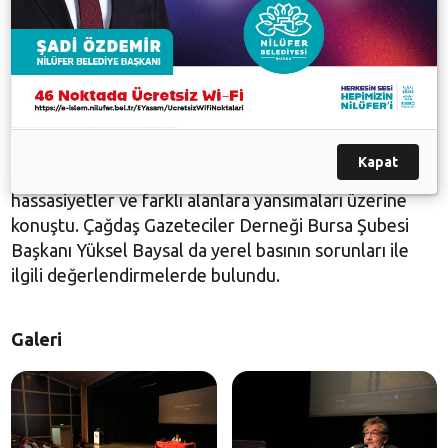
Tanık ve Dünyayı Sarsan Olaylar’ konulu söyleşi
gerçekleştirdi. Geçirdiği kaza nedeniyle bu programa
katılamayan Fransa’dan Gazeteci, Yazar ve Yönetmen
Philippe Flandrin, programa video gönderdi.
Söyleşinin ardından ‘Felaket Gazeteciliği’ temasındaki
panelde CHP Bursa Milletvekili Kayıhan Pala, Faruk
Bildirici, Selçuk Candansayar, Hale Gönültaş, ve L.
Kapat
Doğan Tılıç bu alanda ortaya konması gereken
hassasiyetler ve farklı alanlara yansımaları üzerine
konuştu. Çağdaş Gazeteciler Derneği Bursa Şubesi
Başkanı Yüksel Baysal da yerel basının sorunları ile
ilgili değerlendirmelerde bulundu.
Galeri