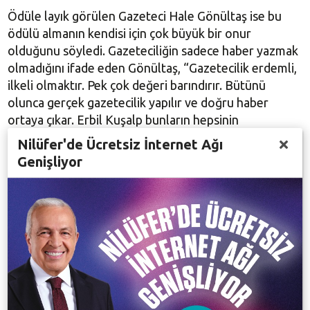
Ödüle layık görülen Gazeteci Hale Gönültaş ise bu
ödülü almanın kendisi için çok büyük bir onur
olduğunu söyledi. Gazeteciliğin sadece haber yazmak
olmadığını ifade eden Gönültaş, “Gazetecilik erdemli,
ilkeli olmaktır. Pek çok değeri barındırır. Bütünü
olunca gerçek gazetecilik yapılır ve doğru haber
ortaya çıkar. Erbil Kuşalp bunların hepsinin
bütünüydü” dedi. Ödülünü Başkan Erdem’in elinden
Nilüfer'de Ücretsiz İnternet Ağı
alan Gönültaş, bu ödülü yerel basında çalışan kadın
Genişliyor
meslektaşlarına ithaf etti.
İki gün süren III. Erbil Tuşalp Gazetecilik Günleri’nde
söyleşi ve paneller de düzenlendi. İlk gün L. Doğan
Tılıç tarafından ‘Çatışma Alanlarında Gazetecilik ve
Sorumluluk’ başlığında bir grup çalışması yapıldı. İkinci
gün Uğur Mumcu Sahnesi’nde Gazeteci, Yapımcı
Coşkun Aral fotoğraf ve görüntülerle ‘İki Göz, İki