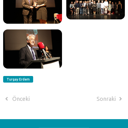
Turgay Erdem
Önceki
Sonraki