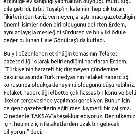
etkinliğe ev sahipliği yapmaktan duyduğu mutluluğu
dile getirdi. Erbil Tuşalp’in, kalemini hep dik tutan,
fikirlerinden taviz vermeyen, araştırmacı gazeteciliğin
önemli isimlerinden biri olduğunu belirten Erdem,
aynı anlayışla mesleğini sürdüren ve bu yılki ödüle
değer bulunan Hale Gönültaş’ı da kutladı.
Bu yıl düzenlenen etkinliğin temasının ‘felaket
gazeteciliği’ olarak belirlendiğini hatırlatan Erdem,
“Türkiye’nin harareti hiç düşmeyen gündemine
bakılırsa aslında Türk medyasının felaket haberciliği
konusunda oldukça deneyimli olduğunu düşünebiliriz.
Felaket haberciliği elbette çok hassas bir konu ve belli
ilkeler çerçevesinde yapılması gerekiyor. Bunun için
de genç gazetecilerin eğitilmesi kıymetli bir çalışma.
O nedenle TAKSAV’a teşekkür ediyoruz. Ben ülkemiz
için, hepimiz için felaketlerden uzak bir gelecek
diliyorum” dedi.