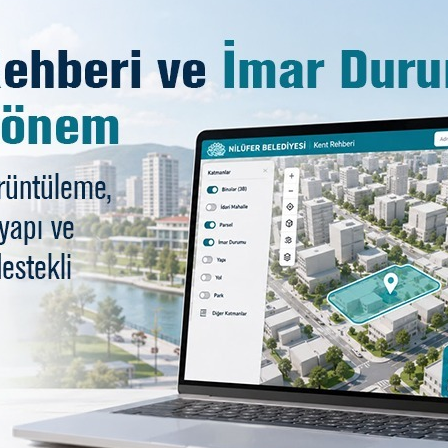
Mahallesi’ne park müjdesi
 mahallelere taşımaya devam ediyor. Başkan Burada proje
Mahallesi oldu. Gün boyu çalışmalarını 29 Ekim Mahall
rinin talep ve önerilerine de kulak veren Bozbey, sıkıntıl
Keskin ile de Başkan Burada karavanındaki makamın
rk alanları ile ilgili olduğunu söyledi. Açık spor alanla
lediye Başkanı Mustafa Bozbey, “Proje çalışmalarımızı en
ktada bölgesel nitelikte park da yapacağız. Basketbol alanı
lleye kazandırmak istediğimiz halı saha için de kamulaştır