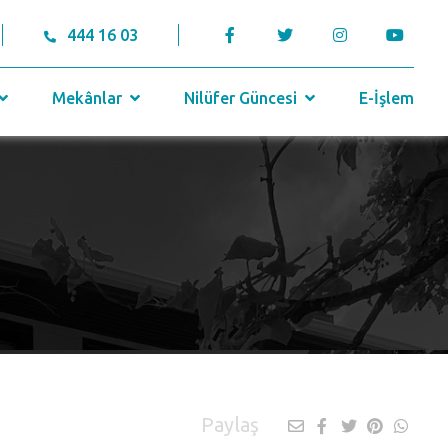
444 16 03
Mekânlar
Nilüfer Güncesi
E-İşlem
Paylaş