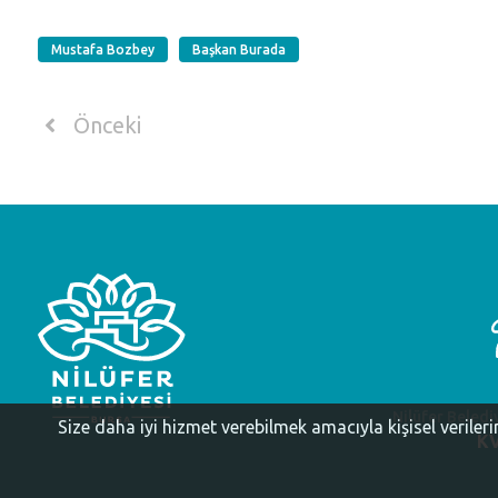
Mustafa Bozbey
Başkan Burada
Önceki
Nilüfer Beledi
Size daha iyi hizmet verebilmek amacıyla kişisel veriler
KV