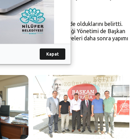
bey, projede ihale sürecinde olduklarını belirtti.
ri Yaptırma ve Yaşatma Derneği Yönetimi de Başkan
ür etti. Bozbey ve dernek üyeleri daha sonra yapımı
Kapat