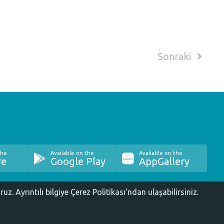
Sonraki
the
Available on the
Available on the
re
Google Play
AppGallery
oruz.
Ayrıntılı bilgiye Çerez Politikası’ndan ulaşabilirsiniz.