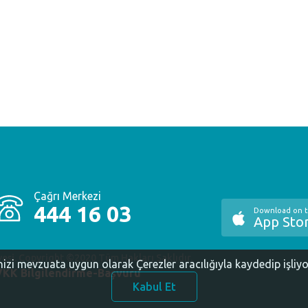
Çağrı Merkezi
444 16 03
Download on 
App Sto
yesi. Copyright ©2020 Tüm Hakları Saklıdır.
inizi mevzuata uygun olarak Çerezler aracılığıyla kaydedip işliy
KK Bilgilendirme-Başvuru
Kabul Et