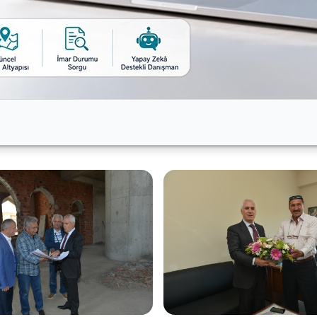
nın da mahalle meydanı olarak tasarlandığını söyleyen Boz
in ardından randevularını sürdürdü. Ertuğrulkent Camile
mi verdiği destekler için Başkan Mustafa Bozbey’e teşekk
.