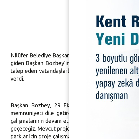
29 Ekim 
Nilüfer Belediye Başkanı Mustafa Bozbey, makamını
giden Başkan Bozbey’in bu haftaki durağı 29 Ekim 
talep eden vatandaşlarla da görüştü. Mahalle sakinle
verdi.
Başkan Bozbey, 29 Ekim Mahalle Muhtarı İsmail 
memnuniyeti dile getiren Keskin, en büyük talebin pa
çalışmalarının devam ettiğini ifade eden Nilüfer Be
geçeceğiz. Mevcut projelerimize ek olarak 3 farklı no
parklar için proje çalışmasını başlattık. Ayrıca maha