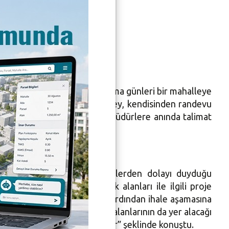
si kapsamında her hafta cuma günleri bir mahalleye
esi’nde yürüten Başkan Bozbey, kendisinden randevu
arın giderilmesi için ilgili müdürlere anında talimat
da görüştü. Yapılan hizmetlerden dolayı duyduğu
rı, yürüyüş yolları ve park alanları ile ilgili proje
 kısa sürede bitireceğiz ve ardından ihale aşamasına
, yürüyüş yolları gibi spor alanlarının da yer alacağı
ma çalışmalarımız devam ediyor” şeklinde konuştu.