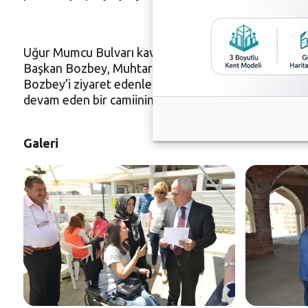
Uğur Mumcu Bulvarı kavşağında bulunan iki park alanı
Başkan Bozbey, Muhtar İsmail Keskin ile görüşmesin
Bozbey’i ziyaret edenler arasındaydı. Dernek yöneti
devam eden bir camiinin inşaatını da yerinde inceledi
Galeri