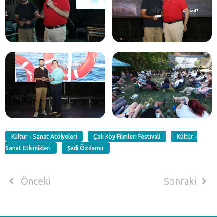
Kültür - Sanat Atölyeleri
Çalı Köy Filmleri Festivali
Kültür -
Sanat Etkinlikleri
Şadi Özdemir
Önceki
Sonraki