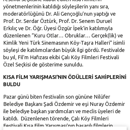
yönetmenlerinin katıldığı söyleşilerin yanı sıra,
moderatörlüğünü Dr. Ali Gençoğlu’nun yaptığı ve
Prof. Dr. Serdar Öztürk, Prof. Dr. Senem Duruel
Erkılıç ve Dr. Öğr. Üyesi Özgür İpek’in katılımıyla
düzenlenen “Kuru Otlar… Obruklar… Gerçek(lik) ve
Kimlik Yeni Türk Sinemasının Köy-Taşra Halleri” isimli
söyleşi de katılımcılardan büyük ilgi gördü. Festivalde
bu yıl, Fil’m Hafızası ekibi Çalı Köy Filmleri Festivali
Özel Seçkisi de gösterime sunuldu.
KISA FİLM YARIŞMASI’NIN ÖDÜLLERİ SAHİPLERİNİ
BULDU
Pazar günü biten festivalin son gününe Nilüfer
Belediye Başkanı Şadi Özdemir ve eşi Nuray Özdemir
ile belediye başkan yardımcıları ve meclis üyeleri de
katıldı. Düzenlenen törende, Çalı Köy Filmleri
Festivali Kısa Film Yarışması’nın başarılı filmlerin