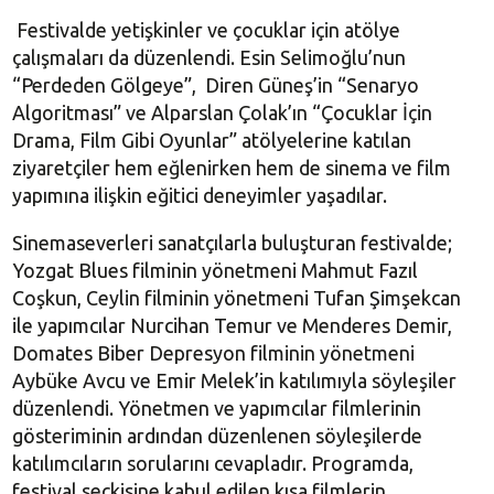
Festivalde yetişkinler ve çocuklar için atölye
çalışmaları da düzenlendi. Esin Selimoğlu’nun
“Perdeden Gölgeye”, Diren Güneş’in “Senaryo
Algoritması” ve Alparslan Çolak’ın “Çocuklar İçin
Drama, Film Gibi Oyunlar” atölyelerine katılan
ziyaretçiler hem eğlenirken hem de sinema ve film
yapımına ilişkin eğitici deneyimler yaşadılar.
Sinemaseverleri sanatçılarla buluşturan festivalde;
Yozgat Blues filminin yönetmeni Mahmut Fazıl
Coşkun, Ceylin filminin yönetmeni Tufan Şimşekcan
ile yapımcılar Nurcihan Temur ve Menderes Demir,
Domates Biber Depresyon filminin yönetmeni
Aybüke Avcu ve Emir Melek’in katılımıyla söyleşiler
düzenlendi. Yönetmen ve yapımcılar filmlerinin
gösteriminin ardından düzenlenen söyleşilerde
katılımcıların sorularını cevapladır. Programda,
festival seçkisine kabul edilen kısa filmlerin