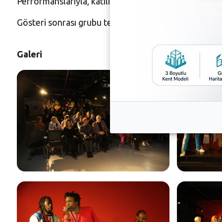
Performanslarıyla, katılımcılardan tam not alan Af
Gösteri sonrası grubu tebrik eden Mahmut Demiröz, Nil
Galeri