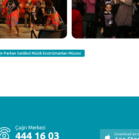
yin Parkan Sanlıkol Müzik Enstrümanları Müzesi
Çağrı Merkezi
444 16 03
Download on 