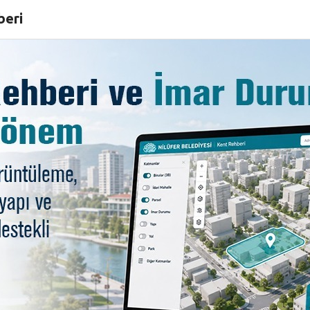
ın renkli kültürü MEM Sah
beri
serleri’nin son konuğu Afro Djembe Dans grubu oldu. 
aşattı.
ik Enstrümanları Müzesi’nde (MEM) düzenlenen MEM Sahne 
mda sahne alan Afro Djembe Dans, geleneksel Afrika müzi
ılarıyla da eğlendirdi.
vulu, tama, djembe ve balafon gibi geleneksel Afrika en
 ülkelerinden gelen dansçılardan oluşan grup, etkileyici s