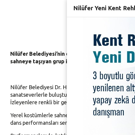
Afrika’n
Nilüfer Yeni Kent Reh
taşındı
Nilüfer Belediyesi’nin düzenlediği MEM Sahne Kon
sahneye taşıyan grup izleyicilere renkli bir gece y
Nilüfer Belediyesi Dr. Hüseyin Parkan Sanlıkol Müz
sanatseverlerle buluşturmaya devam ediyor. Bu kapsa
İzleyenlere renkli bir gece yaşatan grup hareketli şark
Yerel kostümlerle sahneye çıkan dansçılar; sabar da
dans performansları sergiledi. Batı Afrika’nın, farklı