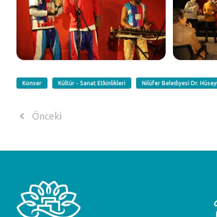
Konser
Kültür - Sanat Etkinlikleri
Nilüfer Belediyesi Dr. Hüse
Önceki