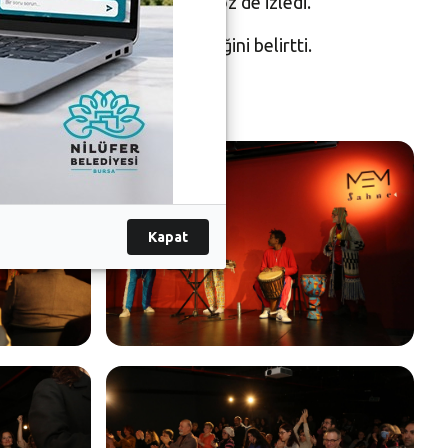
an Yardımcısı Mahmut Demiröz de izledi.
erle buluşturmayı sürdüreceğini belirtti.
Kapat