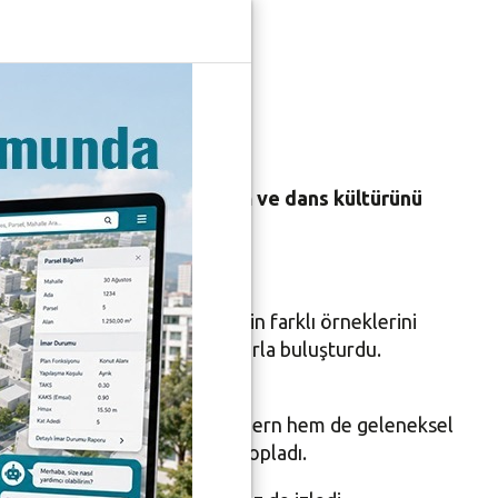
ne’ye
Afrika’nın geleneksel ritim ve dans kültürünü
Konserleri, dünya müziğinin farklı örneklerini
ği ve danslarını katılımcılarla buluşturdu.
strümanları eşliğinde, hem modern hem de geleneksel
ahne şovlarıyla büyük beğeni topladı.