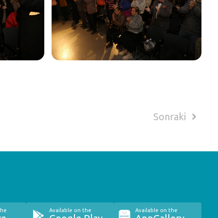
Sonraki
the
Available on the
Available on the