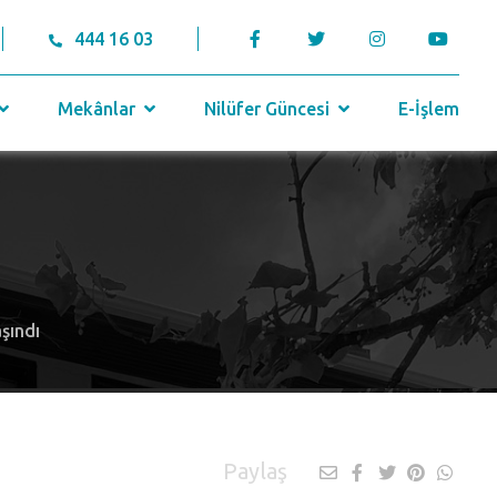
444 16 03
Mekânlar
Nilüfer Güncesi
E-İşlem
şındı
Paylaş