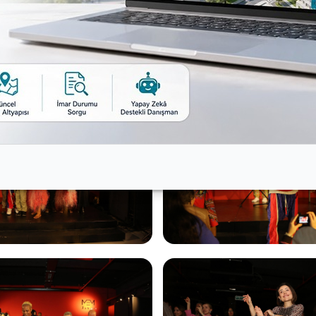
ro Djembe Dans grubunun konserini Nilüfer Belediye Başk
üfer Belediyesi’nin sanatı ve farklı kültürleri Nilüferlil