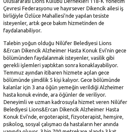
Uluslararası Lions Kulübü Dernekleri 118-K Yönetim
Çevresi Federasyonu ve hayırsever Dikencik ailesi iş
birliğiyle Özlüce Mahallesi’nde yapılan tesiste
isteyenler, artık gece bakım hizmetinden de
faydalanabiliyor.
Talebin yoğun olduğu Nilüfer Belediyesi Lions
&Ercan Dikencik Alzheimer Hasta Konuk Evi’nin gece
bölümünden faydalanmak isteyenler, vasilik gibi
gerekli işlemleri yaptıktan sonra konaklayabiliyor.
Temmuz ayından itibaren hizmete açılan gece
bölümünde şimdilik 5 kişi kalıyor. Gece bölümünde
kalanlar için 3 ana öğün yemeğin verildiği Alzheimer
hasta konuk evinde, ara öğünler de veriliyor.
Deneyimli ve uzman kadrosuyla hizmet veren Nilüfer
Belediyesi Lions&Ercan Dikencik Alzheimer Hasta
Konuk Evi’nde, ergoterapist, fizyoterapist, hemşire,
psikolog, sosyal çalışmacı da hastaların her anında
yanında oluyor. 3 bin 700 metrekare alanda 3 kat