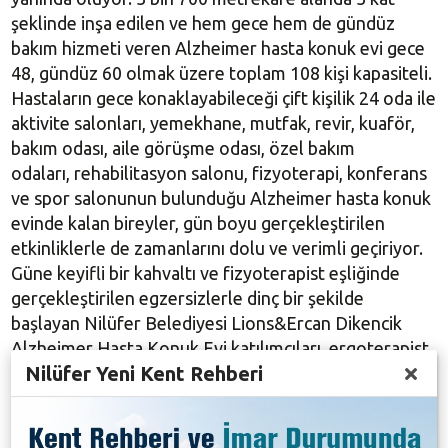
şeklinde inşa edilen ve hem gece hem de gündüz
bakım hizmeti veren Alzheimer hasta konuk evi gece
48, gündüz 60 olmak üzere toplam 108 kişi kapasiteli.
Hastaların gece konaklayabileceği çift kişilik 24 oda ile
aktivite salonları, yemekhane, mutfak, revir, kuaför,
bakım odası, aile görüşme odası, özel bakım
odaları, rehabilitasyon salonu, fizyoterapi, konferans
ve spor salonunun bulunduğu Alzheimer hasta konuk
evinde kalan bireyler, gün boyu gerçekleştirilen
etkinliklerle de zamanlarını dolu ve verimli geçiriyor.
Güne keyifli bir kahvaltı ve fizyoterapist eşliğinde
gerçekleştirilen egzersizlerle dinç bir şekilde
başlayan Nilüfer Belediyesi Lions&Ercan Dikencik
Alzheimer Hasta Konuk Evi katılımcıları, ergoterapist
Nilüfer Yeni Kent Rehberi
eşliğinde gerçekleştirilen bilişsel ve motor beceri
aktivitelerinin yanında film, müzik ve mutfak
etkinlikleriyle de hem kendilerini geliştiriyor hem de