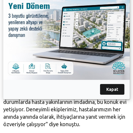
kaliteli vakit geçiriyor.
Nilüfer Belediyesi Lions&Ercan Dikencik Alzheimer
Hasta Konuk Evi’nin, Bursa’da bu alanda hizmet veren
ilk tesis olduğunu belirten Nilüfer Belediye Başkanı
Turgay Erdem, pandemi sürecinin ardından normal
yaşama geçilmesiyle birlikte gece bölümünü de
hizmete açtıklarını söyledi. Alzheimer Hasta Konuk
Evi’nde bulunan hastalar ile ailelerinin mutlu
olduğunu ifade eden Başkan Erdem, “Ne yazık ki bu
hastalık, özellikle hasta yakınlarına çok zor bir süreç
yaşatıyor. Bir Alzheimer hastanız varsa, onu evde
yalnız bırakıp dışarı çıkmanız ve başka işlerle
Kapat
ilgilenmeniz pek mümkün değildir. İşte böyle
durumlarda hasta yakınlarının imdadına, bu konuk evi
yetişiyor. Deneyimli ekiplerimiz, hastalarımızın her
anında yanında olarak, ihtiyaçlarına yanıt vermek için
özveriyle çalışıyor” diye konuştu.