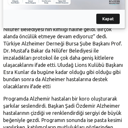
Başkan Şadi Özdemir, onların daha rahat şartlarda
yaşamaları için üzerlerine düşen görevleri
yapacaklarını söyledi. Başkan Şadi Özdemir, “Her
Kapat
zaman sizlerin yanında olacağız. Sosyal çalışmalar
Nilüfer Belediyesi’nin kimliği haline geldi. Birçok
alanda öncülük etmeye devam ediyoruz” dedi.
Türkiye Alzheimer Derneği Bursa Şube Başkanı Prof.
Dr. Mustafa Bakar da Nilüfer Belediyesi ile
imzaladıkları protokol ile çok daha geniş kitlelere
ulaşacaklarını ifade etti. Uludağ Lions Kulübü Başkanı
Esra Kunlar da bugüne kadar olduğu gibi olduğu gibi
bundan sonra da Alzheimer hastalarına destek
olacaklarını ifade etti
Programda Alzhemir hastaları bir koro oluşturarak
şarkılar seslendirdi. Başkan Şadi Özdemir Alzheimer
hastalarının çizdiği ve renklendirdiği sergiyi de büyük
beğeniyle gezdi. Programın sonunda ise pasta kesimi
yapılırken, katılımcıların mutlulukları gözlerinden