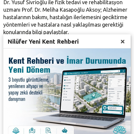
Dr. Yusuf Sivrioğlu ile fizik tedavi ve rehabilitasyon
uzmanı Prof. Dr. Meliha Kasapoğlu Aksoy; Alzheimer
hastalarının bakımı, hastalığın ilerlemesini geciktirme
yöntemleri ve hastalara nasıl yaklaşılması gerektiği
konularında bilgi paylaştılar.
Nilüfer Yeni Kent Rehberi
KONUK EVİ’NDE RENKLİ GÜN
Dünya Alzheimer Günü etkinlikleri günü kapsamında
Nilüfer Belediyesi Lions ve Ercan Dikencik Alzheimer
Hasta Konuk Evi’nde de renkli bir etkinlik düzenlendi.
Çeşitli aktiviteler ve etkinliklerin düzenlediği
programa Nilüfer Belediye Başkanı Şadi Özdemir ve
eşi Nuray Özdemir de katıldı. Etkinlikte Türkiye
Alzheimer Derneği Bursa Şube Başkanı Prof. Dr.
Mustafa Bakar ve yönetim kurulu üyeleri, Uludağ
Lions Kulübü Başkanı Esra Kunlar, Uludağ Lions
Kulübü geçmiş dönem Başkanı İsmail İşyapan ve çok
sayıda davetli katıldı. Hastalarla yakından ilgilenen