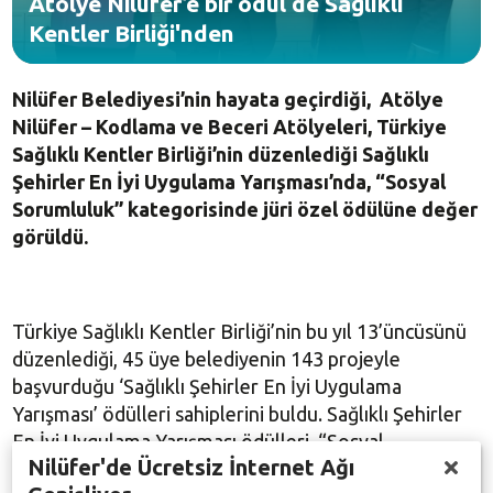
Atölye Nilüfer’e bir ödül de Sağlıklı
Kentler Birliği'nden
Nilüfer Belediyesi’nin hayata geçirdiği, Atölye
Nilüfer – Kodlama ve Beceri Atölyeleri, Türkiye
Sağlıklı Kentler Birliği’nin düzenlediği Sağlıklı
Şehirler En İyi Uygulama Yarışması’nda, “Sosyal
Sorumluluk” kategorisinde jüri özel ödülüne değer
görüldü.
Türkiye Sağlıklı Kentler Birliği’nin bu yıl 13’üncüsünü
düzenlediği, 45 üye belediyenin 143 projeyle
başvurduğu ‘Sağlıklı Şehirler En İyi Uygulama
Yarışması’ ödülleri sahiplerini buldu. Sağlıklı Şehirler
En İyi Uygulama Yarışması ödülleri, “Sosyal
Nilüfer'de Ücretsiz İnternet Ağı
Sorumluluk”, “Sağlıklı Yaşam”, “Şehir Planlaması” ve