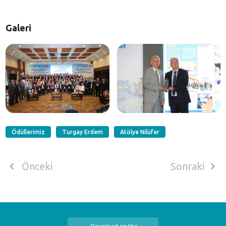
Galeri
Ödüllerimiz
Turgay Erdem
Atölye Nilüfer
Önceki
Sonraki
Download on the