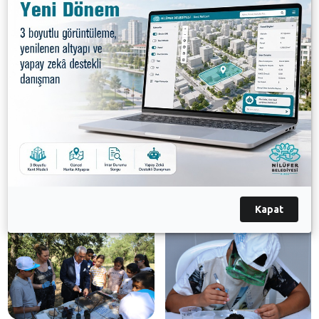
çocuklarının katılımıyla başlayacak olan Balat Doğa ve
Bilim Yaz Okulu, 10 Ağustos Perşembe günü Yolçatı
ve Doğanköy Mahallesi çocuklarının katılacağı
programla sona erecek. Bütün çocuklarımızı bu süre
içinde kampa katılmaya davet ediyorum” dedi. 7-12
yaş arası çocuklarını, Balat Doğa ve Bilim Yaz
Okulu’na göndermek isteyen aileler, bulundukları
mahallelerin muhtarlıklarına giderek başvuru yapabilir
ve 452 45 00 numaralı hattan bilgi alabilir.
Galeri
Kapat