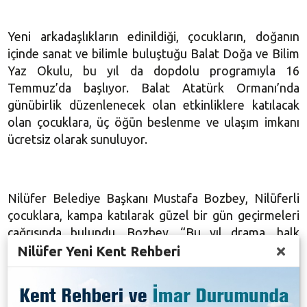
Yeni arkadaşlıkların edinildiği, çocukların, doğanın
içinde sanat ve bilimle buluştuğu Balat Doğa ve Bilim
Yaz Okulu, bu yıl da dopdolu programıyla 16
Temmuz’da başlıyor. Balat Atatürk Ormanı’nda
günübirlik düzenlenecek olan etkinliklere katılacak
olan çocuklara, üç öğün beslenme ve ulaşım imkanı
ücretsiz olarak sunuluyor.
Nilüfer Belediye Başkanı Mustafa Bozbey, Nilüferli
çocuklara, kampa katılarak güzel bir gün geçirmeleri
çağrısında bulundu. Bozbey, “Bu yıl drama, halk
Nilüfer Yeni Kent Rehberi
oyunları, resim, ritim, ebru ve bilim atölyelerinin
gerçekleştirileceği Balat Doğa ve Bilim Yaz Okulu’na
katılacak olan çocuklar, hem öğrenecek hem de keyifli
bir gün geçirecek. 16 Temmuz’da Kültür Mahallesi