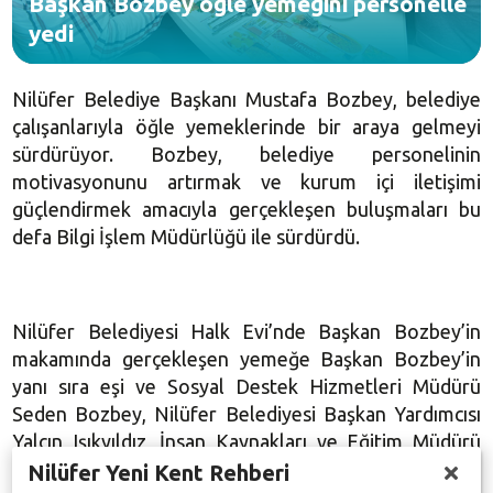
Başkan Bozbey öğle yemeğini personelle
yedi
Nilüfer Belediye Başkanı Mustafa Bozbey, belediye
çalışanlarıyla öğle yemeklerinde bir araya gelmeyi
sürdürüyor. Bozbey, belediye personelinin
motivasyonunu artırmak ve kurum içi iletişimi
güçlendirmek amacıyla gerçekleşen buluşmaları bu
defa Bilgi İşlem Müdürlüğü ile sürdürdü.
Nilüfer Belediyesi Halk Evi’nde Başkan Bozbey’in
makamında gerçekleşen yemeğe Başkan Bozbey’in
yanı sıra eşi ve Sosyal Destek Hizmetleri Müdürü
Seden Bozbey, Nilüfer Belediyesi Başkan Yardımcısı
Yalçın Işıkyıldız, İnsan Kaynakları ve Eğitim Müdürü
Bircan Uysal ile İnsan Kaynakları Danışmanı Doç. Dr.
Nilüfer Yeni Kent Rehberi