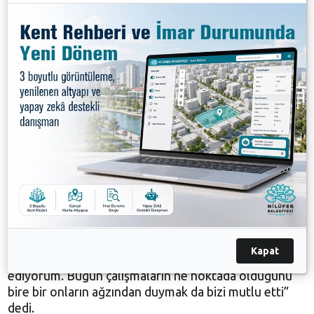
Kurtuluş Kaymaz da katıldı. Müdürlüğün çalışmaları
hakkında karşılıklı öneri ve görüşlerin paylaşıldığı
yemek sırasında Başkan Bozbey, çalışanların
önerilerini de dinledi.
Nilüfer Belediyesi’nde en önemli müdürlüklerden
birinin de Bilgi İşlem Müdürlüğü olduğunu belirten
Başkan Bozbey, “Nilüfer Belediyesi olarak yıllardır
elektronik ortamı güçlendirme projesini, üzerine
ilaveler koyarak devam ettiriyoruz. Elektronik
ortamın hayatımızın her alanına girdiğini biliyoruz.
Kurum olarak bu alanı her yerde kullanmaya
çalışıyoruz. Bilgi işlem konusunda Nilüfer
Belediyesi’ni iyi konuma getiren ve daha yukarılara
Kapat
taşıma arzusunda olan arkadaşlarımıza teşekkür
ediyorum. Bugün çalışmaların ne noktada olduğunu
bire bir onların ağzından duymak da bizi mutlu etti”
dedi.