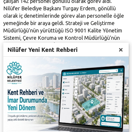
çalışan 142 personel gönüllü olarak görev aldı.
Nilüfer Belediye Başkanı Turgay Erdem, gönüllü
olarak iç denetimlerinde görev alan personelle öğle
yemeğinde bir araya geldi. Strateji ve Geliştirme
Müdürlüğü’nün yürüttüğü ISO 9001 Kalite Yönetim
Sistemi, Çevre Koruma ve Kontrol Müdürlüğü’nün
yürüttüğü ISO 45001 İş Sağlığı ve Güvenliği, 14001
Nilüfer Yeni Kent Rehberi
Çevre, 50001 Enerji Yönetim Sistemleri, Basın Yayın
ve Halkla İlişkiler Müdürlüğü’nün yürüttüğü 10002
Vatandaş Memnuniyeti ve Şikayet Yönetimi ile Bilgi
İşlem Müdürlüğü’nün yürüttüğü ISO 27001 Bilgi
Güvenliği Yönetim Sistemi’nde yapılan denetimlerde
görev alan çalışanlara teşekkür eden Başkan Turgay
Erdem, “Mevcut işlerinizin yanında bir de denetim
çalışmalarında yer alıyorsunuz. Sizlerin özverili
çalışmaları sayesinde Türkiye’de örnek bir belediye
olduk” diye konuştu.
Yönetim sistemleri ile kurumun kalitesini daha üst