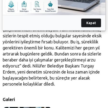
seviyelere çıkardıklarını dile getiren Başkan Turgay
Erdem, yapılan denetimler sayesinde de yönetim
sistemlerini başarılı bir şekilde uyguladıklarını söyledi.
Kapat
Başkan Turgay Erdem, “Bu noktada sizlerin özverili
çalışmalarınızın önemi büyük. Tüm müdürlüklerimiz,
sizlerin tespit etmiş olduğu bulgular sayesinde eksik
yönlerini iyileştirme fırsatı buluyor. Bu iş, süreklilik
gerektiren önemli bir konu. Kalitemizi her geçen yıl
artırarak bugünlere geldik. Bundan sonra da sizlerle
beraber daha iyi çalışmalar gerçekleştirmeyi arzu
ediyoruz” dedi. Nilüfer Belediye Başkanı Turgay
Erdem, yeni denetim sürecinin de kısa zaman içinde
başlayacağını belirterek, bu süreçte yer alacak
personele kolaylıklar diledi.
Galeri