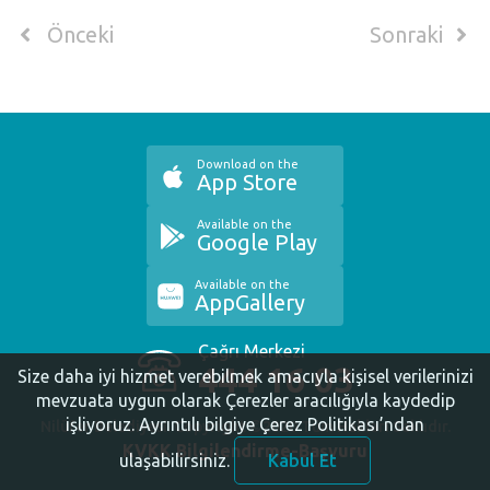
Önceki
Sonraki
Download on the
App Store
Available on the
Google Play
Available on the
AppGallery
Çağrı Merkezi
444 16 03
Size daha iyi hizmet verebilmek amacıyla kişisel verilerinizi
mevzuata uygun olarak Çerezler aracılığıyla kaydedip
işliyoruz.
Ayrıntılı bilgiye Çerez Politikası’ndan
Nilüfer Belediyesi. Copyright ©2020 Tüm Hakları Saklıdır.
KVKK Bilgilendirme-Başvuru
ulaşabilirsiniz.
Kabul Et