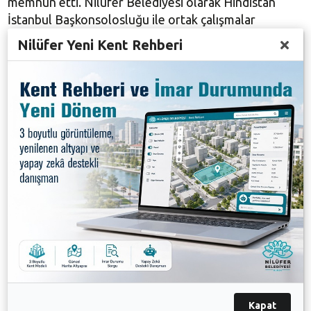
memnun etti. Nilüfer Belediyesi olarak Hindistan
İstanbul Başkonsolosluğu ile ortak çalışmalar
yürüttük. Bundan sonrada çalışmalar sizinle devam
Nilüfer Yeni Kent Rehberi
edecek. Bizim görev süremiz doldu ama bizden sonra
da görevi teslim alanlar bu işbirliğine devam
edecektir. Bu tür çalışmalar ülkeler arası bağları da
güçlendirecektir” dedi.
Misafirperverliğinde dolayı Başkan Erdem’e teşekkür
eden Shri Mijito Vinito, Nilüfer Belediyesi hakkında
övgü dolu sözler duyduğunu dile getirdi. “Burada
samimi ve sıcak bir ortamla karşılaşacağımı
biliyordum” diyerek sözlerine başlayan Vinito,
“Geçmişte orta çalışmalar yürüttüğünüz için teşekkür
ediyorum. Görev süreniz sona erse de her zaman
görüşmeye devam edeceğiz. İki ülke arasında olduğu
gibi Bursa ile Hindistan arasında da güçlü bağlar var.
Geçen yıl Bursa ve Hindistan arasında 400 milyon
Kapat
dolarlık ticaret yapılmış. İş dünyası adına bu tür