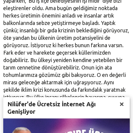
yaparken, ‘Bu iş ilçe belediyesinin işi midir’ diye bizi
eleştirenler oldu. Ama bugün geldiğimiz noktada
herkes üretimin önemini anladı ve insanlar artık
balkonlarında sebze yetiştirmeye başladı. Yaptık
çünkü; insanlığı bir gıda krizinin beklediğini görüyoruz,
öte yandan bu ülkenin üretim potansiyelini de
görüyoruz. İstiyoruz ki herkes bunun farkına varsın.
Fark eder ve harekete geçersek küllerimizden
doğabiliriz. Bu ülkeyi yeniden kendine yetebilen bir
tarım cennetine dönüştürebiliriz. Onun için ata
tohumlarımıza gözümüz gibi bakıyoruz. O en değerli
mirası geleceğe aktarmak için uğraşıyoruz. Aynı
şekilde iklim krizi konusunda da farkındalık yaratmak
istiyoruz. Bu ülke insanı silkelensin havasına, suyuna,
Nilüfer'de Ücretsiz İnternet Ağı
toprağına, derelerine, denizlerine, dağlarına sahip
Genişliyor
çıksın, kısaca geleceğine sahip çıksın istiyoruz” diye
konuştu.
Nilüfer’in Türkiye’nin en gelişmiş 8. ilçesi konumunda