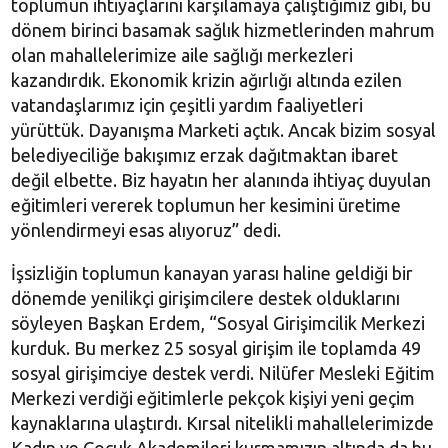
toplumun ihtiyaçlarını karşılamaya çalıştığımız gibi, bu
dönem birinci basamak sağlık hizmetlerinden mahrum
olan mahallelerimize aile sağlığı merkezleri
kazandırdık. Ekonomik krizin ağırlığı altında ezilen
vatandaşlarımız için çeşitli yardım faaliyetleri
yürüttük. Dayanışma Marketi açtık. Ancak bizim sosyal
belediyeciliğe bakışımız erzak dağıtmaktan ibaret
değil elbette. Biz hayatın her alanında ihtiyaç duyulan
eğitimleri vererek toplumun her kesimini üretime
yönlendirmeyi esas alıyoruz” dedi.
İşsizliğin toplumun kanayan yarası haline geldiği bir
dönemde yenilikçi girişimcilere destek olduklarını
söyleyen Başkan Erdem, “Sosyal Girişimcilik Merkezi
kurduk. Bu merkez 25 sosyal girişim ile toplamda 49
sosyal girişimciye destek verdi. Nilüfer Mesleki Eğitim
Merkezi verdiği eğitimlerle pekçok kişiyi yeni geçim
kaynaklarına ulaştırdı. Kırsal nitelikli mahallelerimizde
Kadın ve Çocuk Akademileri kurmamızın altında da bu