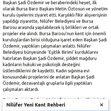
Başkan Şadi Özdemir ve beraberindeki heyet, ilk
olarak Bursa Baro Başkanı Metin Öztosun ve yönetim
kurulu üyelerini ziyaret etti. Karşılıklı fikir alışverişinin
yapıldığı ziyarette, Nilüfer Belediyesi ve Bursa
Barosu arasında yapılabilecek iş birlikleri ve ortak
projeler ele alındı. Bursa Barosu’nun kent için önemli
kuruluşlardan birisi olduğuna işaret eden Başkan Şadi
Özdemir, yaptıkları çalışmaları anlattı. Nilüfer
Belediyesi bünyesinde ‘Eşitlik Birimi’ kurduklarını
hatırlatan Başkan Şadi Özdemir, şiddet mağduru
kadınların hukuki ve psikolojik desteğini
üstlendiklerini de kaydetti. Kadın sığınma evi
konusundaki projelerini de anlatan Başkan Şadi
Özdemir, dezavantajlı gruplarla ilgili yaptıkları
çalışmaları aktardı.
Bursa Barosu Başkanı Metin Öztosun, kendilerinin de
Nilüfer Yeni Kent Rehberi
çok sayıda proje gerçekleştirdiklerini ve birçok alanda