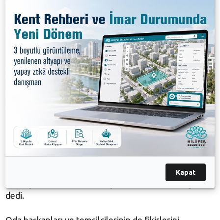
iş birliği yapabileceklerini kaydetti. Öztosun,
ziyaretten dolayı Başkan Şadi Özdemir’e teşekkür
etti.
BURSA
İKK ZİYARETİ
Başkan Şadi Özdemir ve beraberindeki heyet, daha
sonra TMMOB Bursa İl Koordinasyon Kurulu (İKK)
bileşenleri ile bir araya geldi. Mudanya Belediye
Başkanı Deniz Dalgıç’ın da yer aldığı buluşmada,
oluşturulması planlanan Danışma Kurulu’nun
detayları ele alındı. Nilüfer Belediye Başkanı Şadi
Özdemir, sivil toplum kuruluşları ve meslek odalarıyla
iş birliklerine önem verdiklerini belirterek, “Nilüfer’i
daha yaşanabilir bir kent yapmak için, tüm
Kapat
paydaşlarımızla birlikte çalışmaya devam edeceğiz”
dedi.