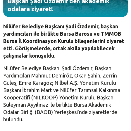
Başkan Şadi Özdemir’den akademik
odalara ziyaret!
Nilüfer Belediye Başkanı Şadi Özdemir, başkan
yardımcıları ile birlikte Bursa Barosu ve TMMOB
Bursa İl Koordinasyon Kurulu bileşenlerini ziyaret
etti. Görüşmelerde, ortak akılla yapılabilecek
çalışmalar konuşuldu.
Nilüfer Belediye Başkanı Şadi Özdemir, Başkan
Yardımcıları Mahmut Demiröz, Okan Şahin, Zerrin
Güleş, Emre Karagöz; Nilbel A.Ş. Yönetim Kurulu
Başkanı İbrahim Mart ve Nilüfer Tarımsal Kalkınma
Kooperatifi (NİLKOOP) Yönetim Kurulu Başkanı
Süleyman Ayyılmaz ile birlikte Bursa Akademik
Odalar Birliği (BAOB) Yerleşkesi’nde ziyaretlerde
bulundu.