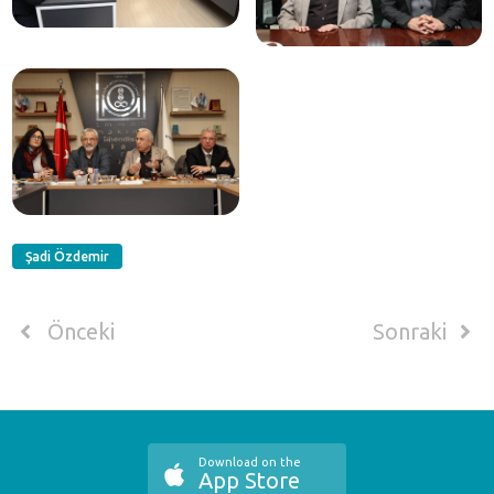
Şadi Özdemir
Önceki
Sonraki
Download on the
App Store