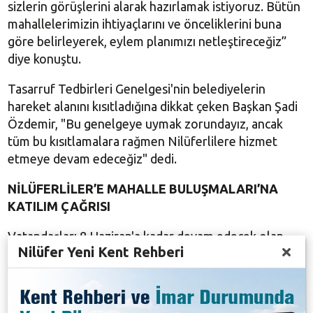
sizlerin görüşlerini alarak hazırlamak istiyoruz. Bütün
mahallelerimizin ihtiyaçlarını ve önceliklerini buna
göre belirleyerek, eylem planımızı netleştireceğiz”
diye konuştu.
Tasarruf Tedbirleri Genelgesi'nin belediyelerin
hareket alanını kısıtladığına dikkat çeken Başkan Şadi
Özdemir, "Bu genelgeye uymak zorundayız, ancak
tüm bu kısıtlamalara rağmen Nilüferlilere hizmet
etmeye devam edeceğiz" dedi.
NİLÜFERLİLER’E MAHALLE BULUŞMALARI’NA
KATILIM ÇAĞRISI
Vatandaşları 8 Haziran'a kadar devam edecek olan
Nilüfer Yeni Kent Rehberi
Mahalle Buluşmalarına katılmaya davet eden Başkan
Şadi Özdemir, "Fikirlerinizi ve önerilerinizi bizimle
paylaşın. Ortak akıl ile daha yaşanabilir bir Nilüfer inşa
edeceğiz" dedi.