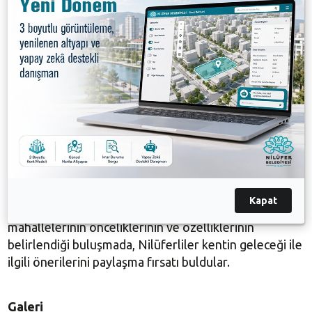
Nilüfer Belediye Başkan Yardımcısı Emre Karagöz ise
"Bu buluşmalar, nasıl bir mahalle ve Nilüfer hayal
ettiğimizi paylaşacağımız yerler" diyerek, katılımcı
yaklaşımla ortaya konan fikir ve talepler
doğrultusunda Nilüfer'in önümüzdeki 5 yıl boyunca
vatandaşların istediği şekilde yönetileceğini vurguladı.
Nilüfer Belediyesi Strateji Geliştirme Müdürlüğü
çalışanları, etkinliğe katılan bölge sakinlerini stratejik
plan hakkında bilgilendirdi. Gencinden yaşlısına
toplumun her kesiminden vatandaş mahalleleriyle
Kapat
ilgili fikir ve önerilerini dile getirdiler. Ortak akıl ile
mahallelerinin önceliklerinin ve özelliklerinin
belirlendiği buluşmada, Nilüferliler kentin geleceği ile
ilgili önerilerini paylaşma fırsatı buldular.
Galeri