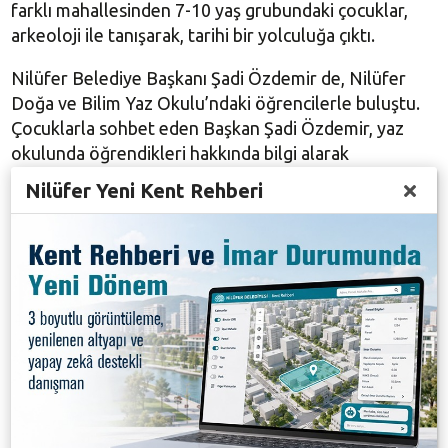
farklı mahallesinden 7-10 yaş grubundaki çocuklar,
arkeoloji ile tanışarak, tarihi bir yolculuğa çıktı.
Nilüfer Belediye Başkanı Şadi Özdemir de, Nilüfer
Doğa ve Bilim Yaz Okulu’ndaki öğrencilerle buluştu.
Çocuklarla sohbet eden Başkan Şadi Özdemir, yaz
okulunda öğrendikleri hakkında bilgi alarak
çalışmalarını inceledi. Başkan Şadi Özdemir, ziyaretin
Nilüfer Yeni Kent Rehberi
ardından çocuklara başarı dileklerinde bulundu.
Nilüfer’in 30’u aşkın farklı mahallesinden gelen
çocuklar, yaz okulundaki “Zamanda Yolculuk
Arkeopark Gezisi”, “Mağara Resimleri Ne Anlatır?
Atölyesi”, “Arkeolojik Oyunlar Atölyesi”, “Arkeolojik
Buluntu Çizimi Atölyesi”, “Deneysel Kazı Atölyesi”
gibi etkinliklere katılma fırsatı buldu.
Galeri