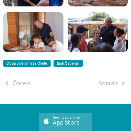
Doğa ve Bilim Yaz Okulu
Şadi Özdemir
Önceki
Sonraki
Download on the
App Store