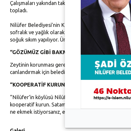
Çalışmaları yakından takip eden Nilüfer Belediye Başka
topladı.
Nilüfer Belediyesi’nin Konaklı Mahallesi’nde 350, Fad
sofralık ve yağlık olarak ayrılıyor. Sofralık olarak ay
soğuk sıkım yapılıyor. Ürünlerimizi, Nilüfer Bostan s
“GÖZÜMÜZ GİBİ BAKMALIYIZ”
Zeytinin korunması gerektiğine vurgu yapan Başkan Şa
canlandırmak için belediye olarak çalışmalarımızı sü
“KOOPERATİF KURUN”
“Nilüfer’in köylüsü Nilüfer’in efendisi olsun” anlayış
kooperatif kurun. Satamıyorsanız biz satın alacağız.
ne ekmek istiyorsanız, ekeceğiniz ürünün ihtiyaç duyac
Galeri