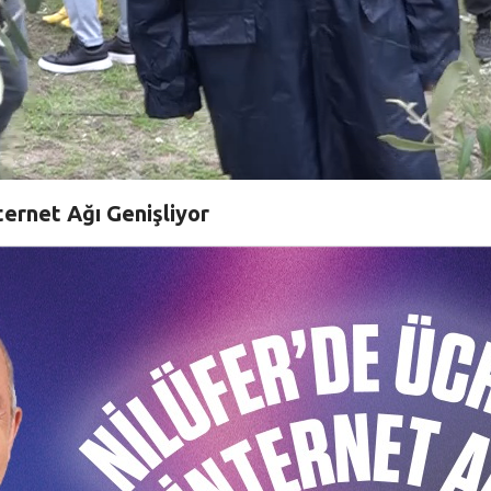
ternet Ağı Genişliyor
allesi’nde Nilüfer Belediyesi’ne ait arazideki zeytin
ri, sofralık ve yağlık olarak hazırlayıp, Nilüfer Bost
nın yaygınlaştırılması için örnek çalışmalar yürüten Nilüfe
sadının başladığı bu dönemde de Konaklı ve Fadıllı Mahall