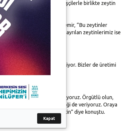
mi ile ilgili bilgi alarak, işçilerle birlikte zeytin
ğunu belirten Başkan Şadi Özdemir, “Bu zeytinler
ale getiriliyor. Yağlık olarak ayrılan zeytinlerimiz ise
gözümüz gibi bakmamız gerekiyor. Bizler de üretimi
 “Çiftçi arkadaşlarımıza sesleniyoruz. Örgütlü olun,
i de yaptırdık, mühendis desteği de veriyoruz. Oraya
endireceğiz. Siz yeter ki üretin” diye konuştu.
Kapat