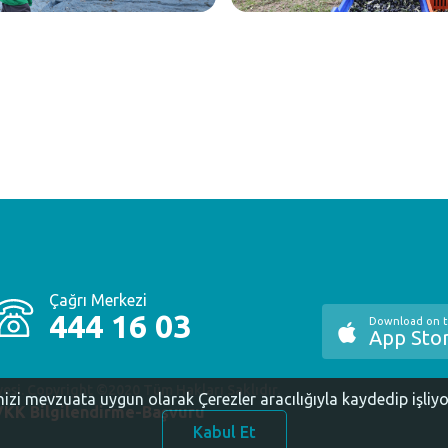
Çağrı Merkezi
444 16 03
Download on 
App Sto
yesi. Copyright ©2020 Tüm Hakları Saklıdır.
inizi mevzuata uygun olarak Çerezler aracılığıyla kaydedip işliy
KK Bilgilendirme-Başvuru
Kabul Et