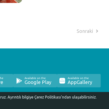
Sonraki
the
Available on the
Available on the
re
Google Play
AppGallery
oruz.
Ayrıntılı bilgiye Çerez Politikası’ndan ulaşabilirsiniz.