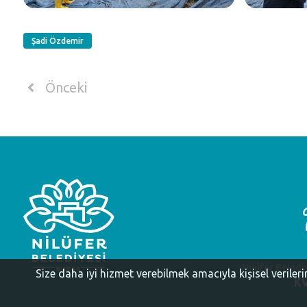
Şadi Özdemir
Önceki
Nilüfer Beledi
Size daha iyi hizmet verebilmek amacıyla kişisel veriler
KV