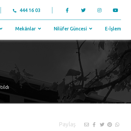
444 16 03
Mekânlar
Nilüfer Güncesi
E-İşlem
tıldı
Paylaş