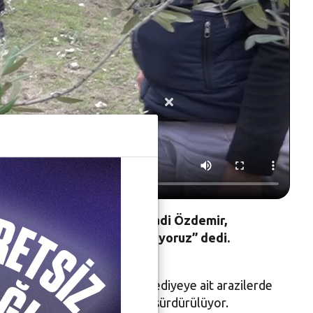
 hasadına katıldı. Başkan Şadi Özdemir,
an’larda halkımızla buluşturuyoruz” dedi.
r Belediyesi, yıl boyunca belediyeye ait arazilerde
eleri’nde ürün toplama işlemi sürdürülüyor.