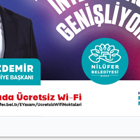
nı Şadi Özdemir de Konaklı Mahallesi’ne giderek, hasat döne
ıllı Mahallesi’nde ise 100 ağaçlık bir arazisinin bulundu
rılan zeytinler Hasanağa Gıda Merkezi’nde işlenerek, hazır h
atış noktalarında halkla buluşturuyoruz” dedi.
di Özdemir, “Siyah inci olarak da adlandırılan zeytine, 
rdürüyoruz” diye konuştu.
ı ile hareket ettiklerini dile getiren Başkan Şadi Özdemir,
 Satış sorununuz olmayacak. Nilüfer’de toprak analizlerin
ağı mineralleri de bildiğiniz için ona göre sizi doğru yönl