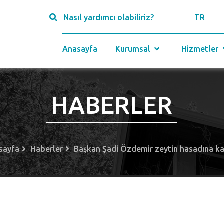
Nasıl yardımcı olabiliriz?
TR
Anasayfa
Kurumsal
Hizmetler
HABERLER
sayfa
Haberler
Başkan Şadi Özdemir zeytin hasadına ka