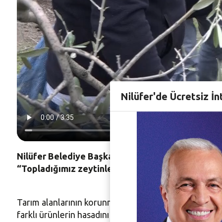
Nilüfer'de Ücretsiz İn
Nilüfer Belediye Başkanı Şadi Özdemir Konaklı Mah
“Topladığımız zeytinlerden elde ettiğimiz zeytinle
Tarım alanlarının korunması ve iyi tarım uygulamaları
farklı ürünlerin hasadını gerçekleştiriyor. Zeytin ha