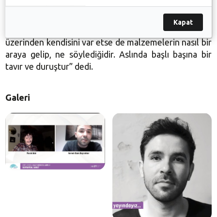
malzemesinin kendisi olarak görmemeli. Sonuçta her
duygu ve düşünce de bir materyale bağlıdır ancak,
Kapat
maddenin kendisi sanat değildir. O, nesneler
üzerinden kendisini var etse de malzemelerin nasıl bir
araya gelip, ne söylediğidir. Aslında başlı başına bir
tavır ve duruştur” dedi.
Galeri