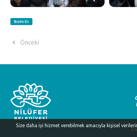
Bizim Ev
Önceki
Nilüfer Beledi
Size daha iyi hizmet verebilmek amacıyla kişisel veriler
KV