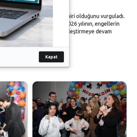
nün en güzel örneklerinden biri olduğunu vurguladı.
ha biçilemez bir mutluluk. 2026 yılının, engellerin
rerek hayatı paylaşmaya ve güzelleştirmeye devam
Kapat