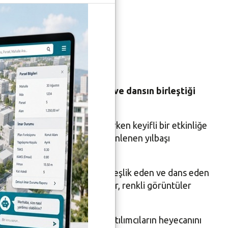
yeni yılı karşıladı. Müzik ve dansın birleştiği
izim Ev, 2026 yılına yaklaşırken keyifli bir etkinliğe
r mola veren katılımcılar, düzenlenen yılbaşı
an şarkılara hep bir ağızdan eşlik eden ve dans eden
yorgunluğunu atan katılımcılar, renkli görüntüler
Hacer Bilici de katılarak katılımcıların heyecanını