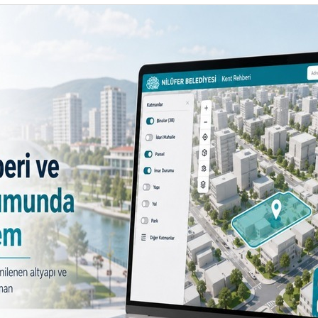
’de yılbaşı heyecanı
m Destek Merkezi üyeleri, düzenlenen renkli etkinlikle 
ya girmenin mutluluğunu paylaştı.
a aktif katılımını sağlamak amacıyla hizmet veren merkezi B
l boyunca sürdürülen eğitim ve atölye çalışmalarına kısa bi
mcılar DJ performansı eşliğinde gönüllerince eğlendi. Çal
 Dayanışmanın ve birlikte olmanın verdiği mutlulukla yılın 
in, Nilüfer Belediye Meclis Üyeleri Gülver Deniz ve Berna 