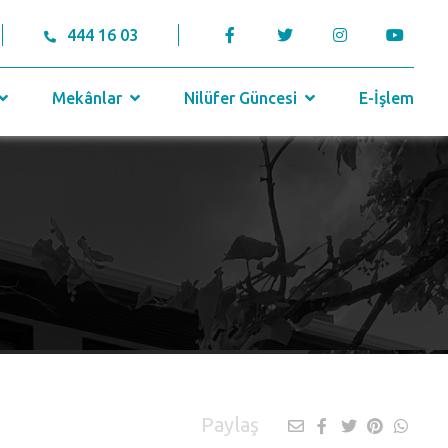
444 16 03
Mekânlar
Nilüfer Güncesi
E-İşlem
Paylaş