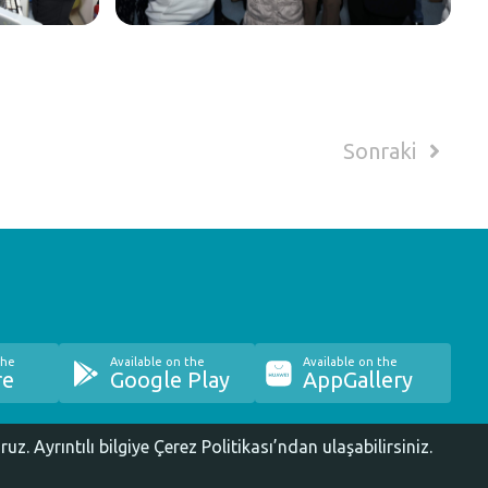
Sonraki
the
Available on the
Available on the
re
Google Play
AppGallery
oruz.
Ayrıntılı bilgiye Çerez Politikası’ndan ulaşabilirsiniz.