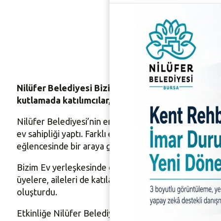
Bizim Ev
Nilüfer Belediyesi Bizim Ev Engelliler Sosyal Yaşa
kutlamada katılımcılar, aileleriyle birlikte 2026’
Nilüfer Belediyesi’nin engelli bireylerin sosyal hayat
ev sahipliği yaptı. Farklı engel gruplarına yönelik yı
eğlencesinde bir araya geldi.
Bizim Ev yerleşkesinde gerçekleşen kutlamada, katılı
üyelere, aileleri de katılarak bu coşkuya ortak oldu.
oluşturdu.
Etkinliğe Nilüfer Belediye Başkan Yardımcısı Okan Şah