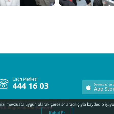
Çağrı Merkezi
444 16 03
Download on 
App Sto
yesi. Copyright ©2020 Tüm Hakları Saklıdır.
inizi mevzuata uygun olarak Çerezler aracılığıyla kaydedip işliy
KK Bilgilendirme-Başvuru
Kabul Et