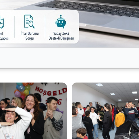
sı Okan Şahin, Bizim Ev’in Nilüfer’deki dayanışma kültürü
ki bu samimi gülümsemeyi ve enerjiyi görmek bizler için pa
ış dolu bir yıl olmasını diliyorum. Yeni yılda da el ele ve
eni yıl pastasını hep birlikte kesti.