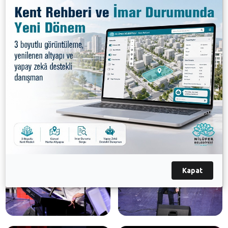
performans gösterisiyle başladı. Ritim grubuna
izleyiciler de eşlik etti. Nilüfer Belediyesi Roman
Orkestrası'yla birlikte sahne alan koro, seslendirdiği
şarkılarla gönülleri fethetti. Koristlerin solo
performansları da izleyiciden yoğun alkış aldı.Yaklaşık
iki saat süren konserin sonunda Nilüfer Belediye
Başkan Yardımcısı Dr. Sibel Özer, Müzik Atölyesi
kursiyerlerine sertifikalarını verdi.
Galeri
Kapat