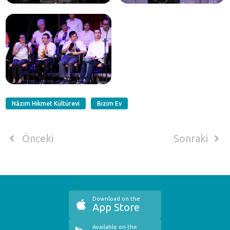
Nâzım Hikmet Kültürevi
Bizim Ev
Önceki
Sonraki
Download on the
App Store
Available on the