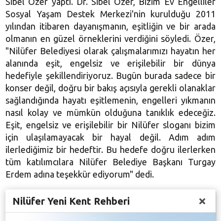
Sibel Özer yaptı. Dr. Sibel Özer, Bizim Ev Engelliler
Sosyal Yaşam Destek Merkezi'nin kurulduğu 2011
yılından itibaren dayanışmanın, eşitliğin ve bir arada
olmanın en güzel örneklerini verdiğini söyledi. Özer,
"Nilüfer Belediyesi olarak çalışmalarımızı hayatın her
alanında eşit, engelsiz ve erişilebilir bir dünya
hedefiyle şekillendiriyoruz. Bugün burada sadece bir
konser değil, doğru bir bakış açısıyla gerekli olanaklar
sağlandığında hayatı eşitlemenin, engelleri yıkmanın
nasıl kolay ve mümkün olduğuna tanıklık edeceğiz.
Eşit, engelsiz ve erişilebilir bir Nilüfer sloganı bizim
için ulaşılamayacak bir hayal değil. Adım adım
ilerlediğimiz bir hedeftir. Bu hedefe doğru ilerlerken
tüm katılımcılara Nilüfer Belediye Başkanı Turgay
Erdem adına teşekkür ediyorum" dedi.
Nilüfer Yeni Kent Rehberi
Açılış konuşmasının ardından konser, ritim grubunun