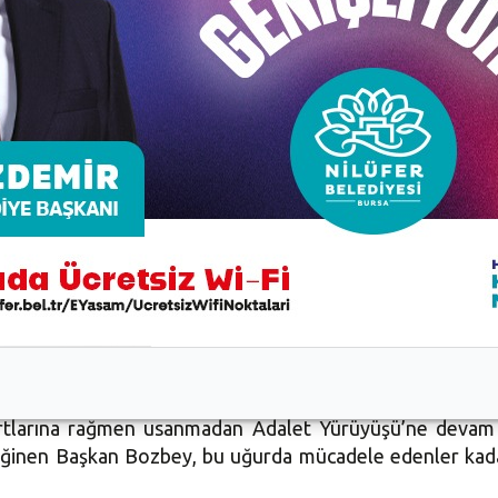
lüfer Belediye Başkanı Mustafa Bozbey, “Ülkemizde herkese
p olursa olsun mutlaka adalet yürüyüşüne ve adaletin her
n adalet” dedi.
ir yanından destek gelirken, Kılıçdaroğlu'nun yürüyüş 
 kilometrelik yürüyüş 9 Temmuz Pazar günü saat 16.00'da
sırasında Eşme’de evinin bahçesini yürüyüşe katılanla
şartlarına rağmen usanmadan Adalet Yürüyüşü’ne devam
değinen Başkan Bozbey, bu uğurda mücadele edenler kad