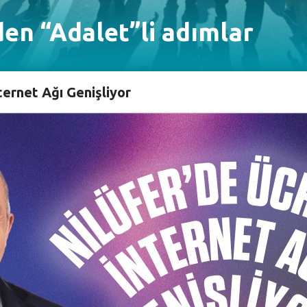
en “Adalet”li adımlar
ternet Ağı Genişliyor
Kılıçdaroğlu’nun Ankara’dan başlatarak İstanbul’a doğru
ı. İki gün boyunca dört etap halinde gerçekleşen 32 kil
eclis üyeleri de Kılıçdaroğlu’nu yalnız bırakmadı. Bozbe
me Mahallesi'ne kadar devam eden güzergahta ‘Adalet’ slog
t’ sloganları yeri göğü inletti. Yürüyüş güzergahında b
k destek verdi.