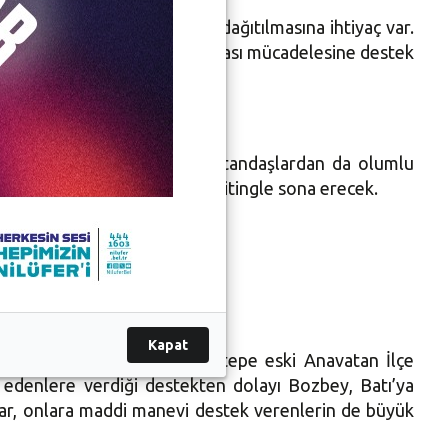
 eşit bir şekilde adaletin dağıtılmasına ihtiyaç var.
kese eşit bir şekilde dağıtılması mücadelesine destek
güzergahında karşılaştığı vatandaşlardan da olumlu
 Maltepe'de düzenlenecek mitingle sona erecek.
Kapat
ra açarak destek veren Kartepe eski Anavatan İlçe
 edenlere verdiği destekten dolayı Bozbey, Batı’ya
ar, onlara maddi manevi destek verenlerin de büyük