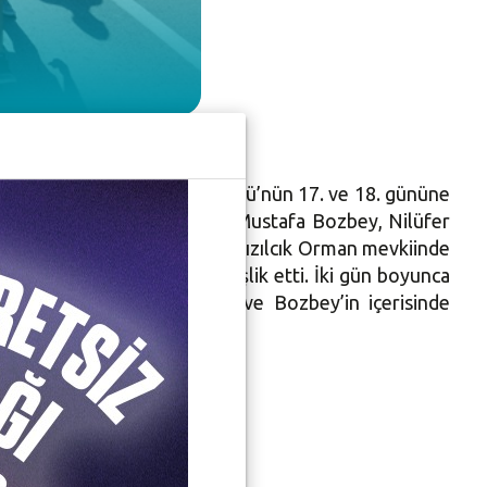
 devam ettiği Adalet Yürüyüşü’nün 17. ve 18. gününe
ometrelik yürüyüşte Başkan Mustafa Bozbey, Nilüfer
y ve ekibi 17. günde Sakarya Kızılcık Orman mevkiinde
anları atarak kalabalığa eşlik etti. İki gün boyunca
ulunan halk da Kılıçdaroğlu ve Bozbey’in içerisinde