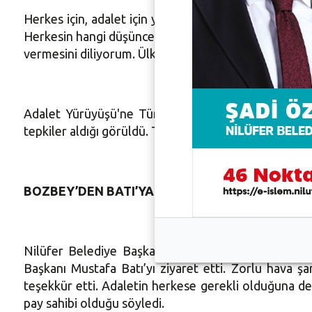
Herkes için, adalet için yürüdüklerini ifade eden Ni
Herkesin hangi düşünceye, fikre, siyasal yapıya sahi
vermesini diliyorum. Ülkemin geleceği için, herkes içi
Adalet Yürüyüşü'ne Türkiye'nin ve dünyanın dört b
tepkiler aldığı görüldü. Toplam 25 gün sürecek 432
BOZBEY’DEN BATI’YA TEŞEKKÜR ZİYARETİ
Nilüfer Belediye Başkanı Mustafa Bozbey yürüyüş 
Başkanı Mustafa Batı’yı ziyaret etti. Zorlu hava 
teşekkür etti. Adaletin herkese gerekli olduğuna 
pay sahibi olduğu söyledi.