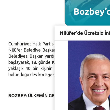
Bozbey’d
Nilüfer'de Ücretsiz İn
Cumhuriyet Halk Partisi (CHP) Genel Başkanı Kemal 
Nilüfer Belediye Başkanı Mustafa Bozbey de katıld
Belediyesi Başkan yardımcıları, Nilüfer Belediyesi M
başlayarak, 18. günde Kocaeli'nin Kartepe İlçesi Eş
yaklaşık 40 bin kişinin katıldığı yürüyüşte ‘Adale
bulunduğu dev korteje sevgi gösterilerinde bulunara
BOZBEY: ÜLKEMİN GELECEĞİ İÇİN ADALET