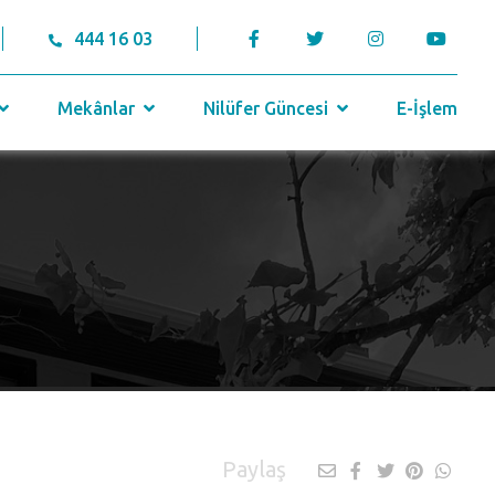
444 16 03
Mekânlar
Nilüfer Güncesi
E-İşlem
Paylaş