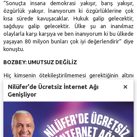
“Sonuçta insana demokrasi yakışır, barış yakışır,
özgürlük yakışır. İnanıyorum ki özgürlüklerine çok
kısa sürede kavuşacaklar. Hukuk galip gelecektir,
sağduyu galip gelecektir. Ülke şu an inanılmaz
olaylarla karşı karşıya ve ben inanıyorum ki bu ülkede
yaşayan 80 milyon bunları çok iyi değerlendirir” diye
konuştu.
BOZBEY: UMUTSUZ DEĞİLİZ
Hiç kimsenin ötekileştirilmemesi gerektiğinin altını
çizen Bozbey, ‘Bu ülkede halen daha barış içerisinde,
Nilüfer'de Ücretsiz İnternet Ağı
huzur ve güven içerisinde yaşamamız mümkün. Bu
Genişliyor
kadar olayın yaşandığı bir ortamda halen daha mutlu
ve huzurlu yaşamamız mümkün, bunu sağlayacak olan
da halk. Halkla birlikte siyasilerin, sorumluluk duyan
herkesin bu ülkenin geleceğini olumlu yönde
şekillendirmesi mümkün. Bunu yapabilecek
potansiyelimiz olduğuna kesinlikle inanıyorum.