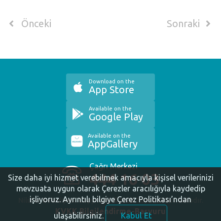
Önceki
Sonraki
Download on the
App Store
Available on the
Google Play
Available on the
AppGallery
Çağrı Merkezi
444 16 03
Size daha iyi hizmet verebilmek amacıyla kişisel verilerinizi
mevzuata uygun olarak Çerezler aracılığıyla kaydedip
işliyoruz.
Ayrıntılı bilgiye Çerez Politikası’ndan
Nilüfer Belediyesi. Copyright ©2020 Tüm Hakları Saklıdır.
KVKK Bilgilendirme-Başvuru
ulaşabilirsiniz.
Kabul Et