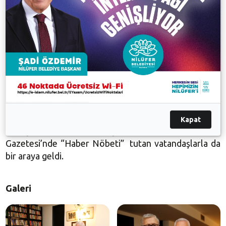
Umutsuz değiliz. Her doğan günde güneşin yeniden
doğduğunu ama her geçen gün çok küçük farklılıklarla
da olsa farklı açılardan doğduğunu biliyoruz. Belirli bir
açı yakalandığında bazı şeyler yoluna girecektir” dedi.
Cumhuriyet Gazetesi Vakfı Yönetim Kurulu Başkanı
ve Gazete İmtiyaz Sahibi Orhan Erinç de Nilüfer
Belediye Başkanı Mustafa Bozbey’e desteklerinden
dolayı teşekkür etti.
Kapat
Görüşmenin ardından Başkan Bozbey, Cumhuriyet
Gazetesi’nde “Haber Nöbeti” tutan vatandaşlarla da
bir araya geldi.
Galeri