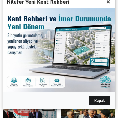
Nilüfer Yeni Kent Rehberi
Verdiği hizmetlerden dolayı Başkan Mustafa
Bozbey’e teşekkür eden İnegazi Mahalle Muhtarı Erol
Duman da, “Tamamlanan camimize verdiğiniz destek
bizi çok mutlu etti. Ayrıca cuma günleri Kadriye,
İnegazi, Üçpınar güzergahında bölge halkının Çalı’ya
ulaşımı için verdiğiniz desteğe minnettarız. Ana
yolumuzun asfaltlanması için Büyükşehir
Belediyesi’ne defalarca talepte bulunduk. Bozuk olan
yolumuzun bakım-onarım çalışmalarını Nilüfer
Belediyesi yaptı. Verdiğiniz hizmetler için halkım adına
yürekten teşekkür ediyorum” dedi.
Galeri
Kapat