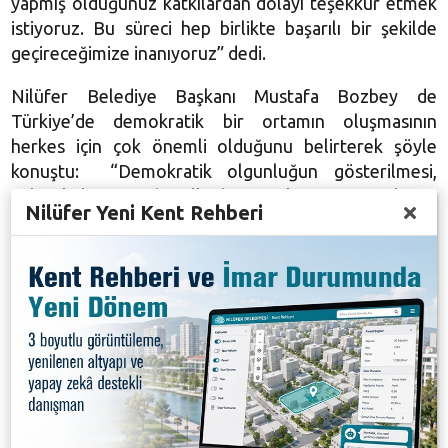
yapmış olduğunuz katkılardan dolayı teşekkür etmek
istiyoruz. Bu süreci hep birlikte başarılı bir şekilde
geçireceğimize inanıyoruz” dedi.
Nilüfer Belediye Başkanı Mustafa Bozbey de
Türkiye’de demokratik bir ortamın oluşmasının
herkes için çok önemli olduğunu belirterek şöyle
konuştu: “Demokratik olgunluğun gösterilmesi,
uzlaşı kültürünün bu ülkede gerçekten yaşamsal tüm
Nilüfer Yeni Kent Rehberi
alanlarda hakim olması hepimizin isteği. Onun için bu
süreç başladı. Hakikaten çok önemli bir süreç
yaşıyoruz. İnanıyorum ki önümüzdeki dönemde
Türkiye’de demokrasi adına önemli adımlar atılır ve
tüm siyasiler, görevde bulunan tüm yetkililer bu
konuya hasiyet ile yaklaşırlar. Bizim için Türkiye
önemli, geleceğimiz, çocuklarımız, torunlarımız
önemli. Bu ülkede hep beraber mutlu, huzurlu, barış
içinde yaşamamız hepimiz için çok önemli, çünkü
gidecek başka bir yerimiz yok. Hepimiz bu ülkenin