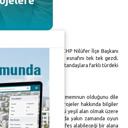
ojelere
lesi’ne taşıdı. İlk olarak CHP Nilüfer İlçe Başkanı
Bozbey, daha sonra mahalle esnafını tek tek gezdi.
koru” projesi kapsamında vatandaşlara farklı türdeki
dinledi. Yapılan hizmetlerden memnun olduğunu dile
llesi’nde yapılacak olan projeler hakkında bilgiler
oğrultusunda 165 metrekaresi yeşil alan olmak üzere
k. Mahalledeki çocuklarımız da yakın zamanda oyun
len konuklar, daha rahat nefes alabileceği bir alana