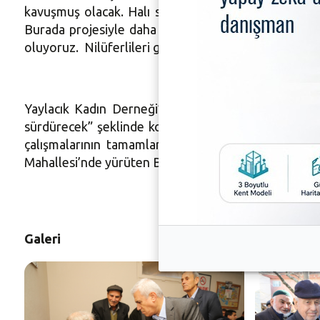
kavuşmuş olacak. Halı sahamızda da çalışmalar tüm
Burada projesiyle daha önce de ziyaret ettiğimiz Ya
oluyoruz. Nilüferlileri gülümsetmeye devam edeceği
Yaylacık Kadın Derneği’nin bulunduğu binada da eks
sürdürecek” şeklinde konuştu. Başkan Mustafa Bozb
çalışmalarının tamamlanmasıyla 250 hak sahibine de
Mahallesi’nde yürüten Bozbey, kendisinden randevu 
Galeri