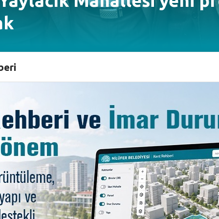
Yaylacık Mahallesi yeni pr
ak
beri
rada projesi kapsamında makamını bu hafta Yaylacık Mahal
 Muhtarı Naci Kurçin’i makamında ziyaret eden Başkan 
ahçeler Müdürlüğü’nün “Sen de bir fidan dik, geleceğini 
urçin’le bir araya gelen Bozbey, talep ve önerileri 
arda emeği geçen personele teşekkür etti. Yaylacık Maha
 tamamlandı. Mahalle Komitesi’nin almış olduğu karar d
an projesinde, çalışmalar en yakın zamanda başlayaca
atacak olan bu proje sayesinde hem bölge halkı hem de ge