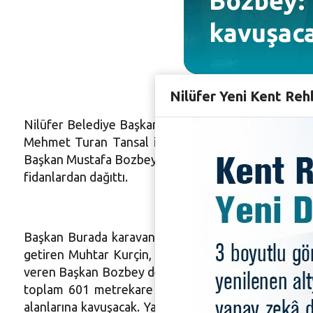
Bozbey: 
kavuşac
Nilüfer Yeni Kent Reh
Nilüfer Belediye Başkanı Mustafa Bozbey, Başkan Bu
Mehmet Turan Tansal ile birlikte Yaylacık Mahalle
Başkan Mustafa Bozbey, Nilüfer Belediyesi Park ve B
fidanlardan dağıttı.
Başkan Burada karavanındaki makamında da Muhtar K
getiren Muhtar Kurçin, Başkan Bozbey’e ve çalışmal
veren Başkan Bozbey de, “Meydan projesinin ihalesi
toplam 601 metrekare alanda projelendirilen meyd
alanlarına kavuşacak. Yaylacık Mahallesi’ne değer k