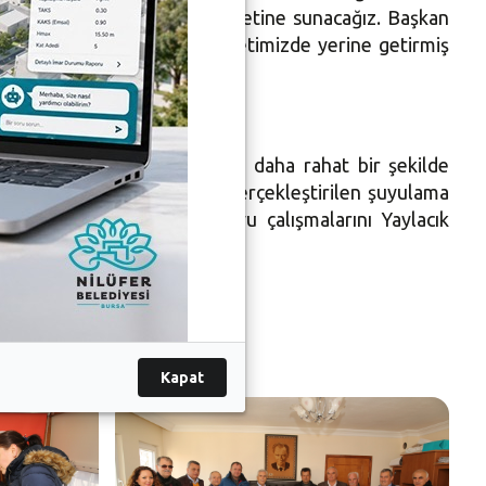
mamlayıp gençlerimizin hizmetine sunacağız. Başkan
zin taleplerini ikinci ziyaretimizde yerine getirmiş
, çalışmalarını bundan böyle daha rahat bir şekilde
ık İmar Planı kapsamında gerçekleştirilen şuyulama
müdürlerle birlikte gün boyu çalışmalarını Yaylacık
Kapat