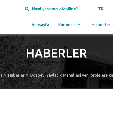
Nasıl yardımcı olabiliriz?
TR
Anasayfa
Kurumsal
Hizmetler
HABERLER
fa
Haberler
Bozbey: Yaylacık Mahallesi yeni projelere k