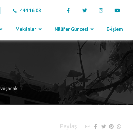
444 16 03
Mekânlar
Nilüfer Güncesi
E-İşlem
avuşacak
Paylaş