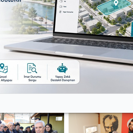
 hızıyla devam ediyor. Çalışmaları kısa zaman içinde ta
ylacık Mahallesi’nde, muhtarımızın ve mahalle sakinlerimi
z” dedi.
ikleri giderdiklerini ifade eden Bozbey, “Kadınlarımız
ey, Nilüfer Belediyesi tarafından 1/1000 ölçekli Yaylac
 tapularını teslim etti. İlgili başkan yardımcıları ve 
talep eden vatandaşlarla da görüştü.