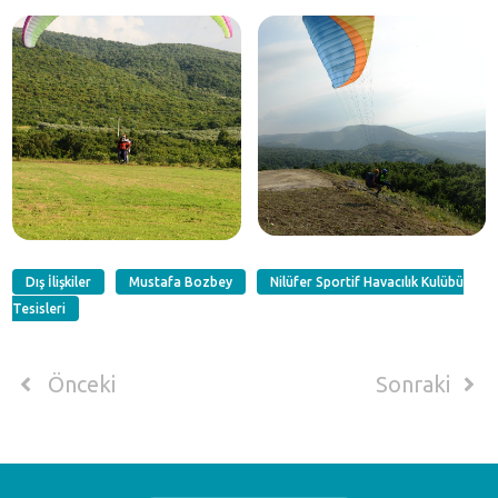
Dış İlişkiler
Mustafa Bozbey
Nilüfer Sportif Havacılık Kulübü
Tesisleri
Önceki
Sonraki