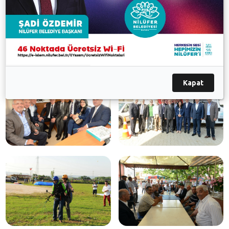
belirten HÖH Gençlik Kolları Başkan Yardımcısı
Mustafa Ahmet ve Eskicuma Milletvekili Ceyhan
İbrahimov Başkan Mustafa Bozbey’e teşekkür ettiler.
Galeri
Kapat