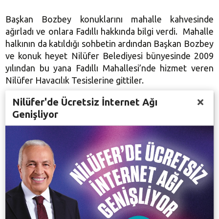
Başkan Bozbey konuklarını mahalle kahvesinde
ağırladı ve onlara Fadıllı hakkında bilgi verdi. Mahalle
halkının da katıldığı sohbetin ardından Başkan Bozbey
ve konuk heyet Nilüfer Belediyesi bünyesinde 2009
yılından bu yana Fadıllı Mahallesi’nde hizmet veren
Nilüfer Havacılık Tesislerine gittiler.
Nilüfer'de Ücretsiz İnternet Ağı
Genişliyor
Bulgaristan heyeti tesislere hayran kaldıklarını
belirttiler. HÖH Gençlik Kolları Başkan Yardımcısı
Mustafa Ahmet ve Eskicuma Milletvekili Ceyhan
ibrahimov ise yamaç paraşütü deneyimi yaşadılar.
Mustafa Ahmet ve Ceyhan ibrahimov Nilüfer Hava
Sporları Birimi Sorumlusu Rasim Kuşçu’nun eşliğinde
paraşüt ile Bursa semalarında uçtular. Bursa’yı
havadan seyretmenin anlatılmaz bir duygu olduğunu