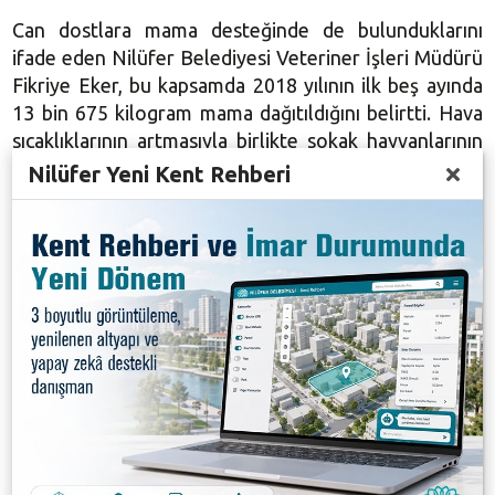
Can dostlara mama desteğinde de bulunduklarını
ifade eden Nilüfer Belediyesi Veteriner İşleri Müdürü
Fikriye Eker, bu kapsamda 2018 yılının ilk beş ayında
13 bin
675 kilogram
mama dağıtıldığını belirtti. Hava
sıcaklıklarının artmasıyla birlikte sokak hayvanlarının
su ve mama ihtiyacının da arttığına dikkat çeken Eker
Nilüfer Yeni Kent Rehberi
şöyle devam etti: “Nilüfer Belediyesi olarak can
dostlarımıza otomatik su odaklarımız, beslenme
odaklarımız ve kedi evlerimizle gereken desteği
veriyoruz. Mevcut kedi evleri ve beslenme
odaklarımıza önümüzdeki günlerde tam donanımlı 8
adet kedi evi ve otomatik beslenme odağı daha ilave
edeceğiz. Her yıl olduğu gibi bu yıl da sokak
hayvanları için ‘Bir kap su, bir dolu hayat’ projemiz
kapsamında su kaplarımızı dağıtmaya devam ediyoruz.
Vatandaşlarımız, bizden alacakları bu kaplarla can
dostlarımızın beslenmelerine katkıda bulunabilir.”