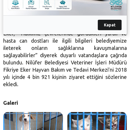
Can dostların her türlü tedavi, operasyon ve
Kapat
bakımlarının yapılmasını hedeflediklerini söyleyen
Eker, “Halkımız çevrelerinde gördükleri yaralı ve
hasta can dostları ile ilgili bilgileri belediyemize
ileterek onların sağlıklarına kavuşmalarına
sağlayabilirler” diyerek duyarlı vatandaşlara çağrıda
bulundu. Nilüfer Belediyesi Veteriner İşleri Müdürü
Fikriye Eker Hayvan Bakım ve Tedavi Merkezi’ni 2018
yılı içinde 4 bin 921 kişinin ziyaret ettiğini sözlerine
ekledi.
Galeri