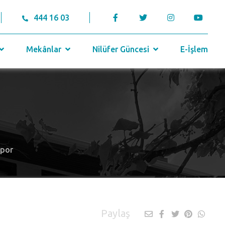
444 16 03
Mekânlar
Nilüfer Güncesi
E-İşlem
spor
Paylaş