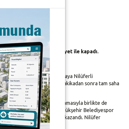
ediyespor
-30 yenerek haftayı galibiyet ile kapadı.
alonu’nda ağırladı. Karşılaşmaya Nilüferli
asını 7-3 önde tamamladı. 10. dakikadan sonra tam saha
ırtınası ikinci yarının başlamasıyla birlikte de
 Maçın 50. dakikasına İzmir Büyükşehir Belediyespor
eksik olmasına rağmen 31-30 kazandı. Nilüfer