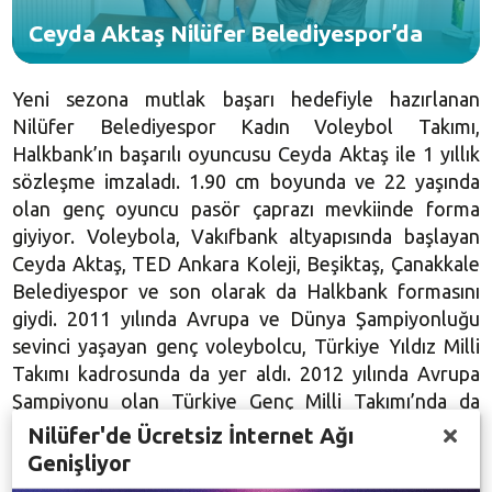
Ceyda Aktaş Nilüfer Belediyespor’da
Yeni sezona mutlak başarı hedefiyle hazırlanan
Nilüfer Belediyespor Kadın Voleybol Takımı,
Halkbank’ın başarılı oyuncusu Ceyda Aktaş ile 1 yıllık
sözleşme imzaladı.
1.90 cm
boyunda ve 22 yaşında
olan genç oyuncu pasör çaprazı mevkiinde forma
giyiyor. Voleybola, Vakıfbank altyapısında başlayan
Ceyda Aktaş, TED Ankara Koleji, Beşiktaş, Çanakkale
Belediyespor ve son olarak da Halkbank formasını
giydi. 2011 yılında Avrupa ve Dünya Şampiyonluğu
sevinci yaşayan genç voleybolcu, Türkiye Yıldız Milli
Takımı kadrosunda da yer aldı. 2012 yılında Avrupa
Şampiyonu olan Türkiye Genç Milli Takımı’nda da
başarılı maçlar çıkaran Ceyda Aktaş, yine 2012 yılında
Nilüfer'de Ücretsiz İnternet Ağı
Dünya Gençler Voleybol Şampiyonası’nda “En Değerli
Genişliyor
Pasör Çaprazı” seçildi.