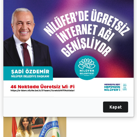
Günü değil, geleceği kurtarıcı bir yapılanmaya
gittiklerini belirten Nilüfer Belediyespor Başkanı Ali
Karamık “Kadromuzu genç, yetenekli aynı zamanda
karakterli sporcular ile yeniliyoruz. Ceyda Aktaş uzun
zamandır takibimizde yer alan bir sporcu. Hem pasör
çaprazı, hem de smaçör olarak oynayabiliyor.
Kendisinin bizimle başarılı olacağına ve Milli Takım’a
seçileceğine inanıyoruz” dedi.
Galeri
Kapat