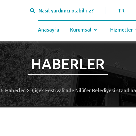
Nasıl yardımcı olabiliriz?
TR
Anasayfa
Kurumsal
Hizmetler
HABERLER
Haberler
Çiçek Festivali’nde Nilüfer Belediyesi standına