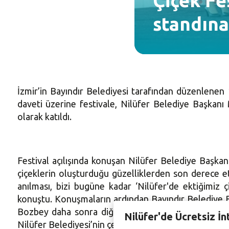
Çiçek Fe
standına
İzmir’in Bayındır Belediyesi tarafından düzenlenen 1
daveti üzerine festivale, Nilüfer Belediye Başkanı
olarak katıldı.
Festival açılışında konuşan Nilüfer Belediye Başk
çiçeklerin oluşturduğu güzelliklerden son derece etk
anılması, bizi bugüne kadar ‘Nilüfer'de ektiğimiz
konuştu. Konuşmaların ardından Bayındır Belediye B
Bozbey daha sonra diğer davetlilerle birlikte festiva
Nilüfer'de Ücretsiz İn
Nilüfer Belediyesi’nin çevre ve insan odaklı projeleri a