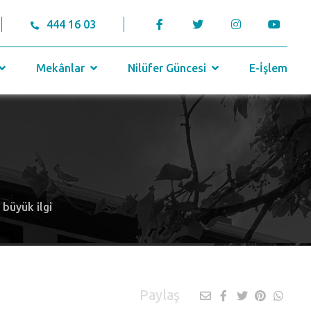
444 16 03
Mekânlar
Nilüfer Güncesi
E-İşlem
 büyük ilgi
Paylaş