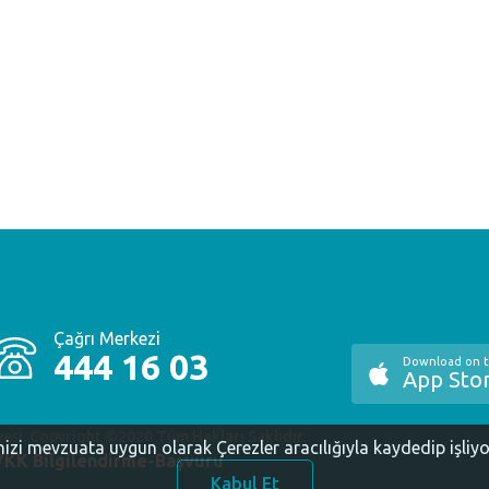
Çağrı Merkezi
444 16 03
Download on 
App Sto
yesi. Copyright ©2020 Tüm Hakları Saklıdır.
inizi mevzuata uygun olarak Çerezler aracılığıyla kaydedip işliy
KK Bilgilendirme-Başvuru
Kabul Et