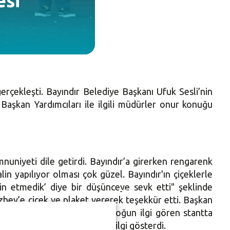
esi
gerçekleşti. Bayındır Belediye Başkanı Ufuk Sesli’nin
Başkan Yardımcıları ile ilgili müdürler onur konuğu
niyeti dile getirdi. Bayındır’a girerken rengarenk
in yapılıyor olması çok güzel. Bayındır'ın çiçeklerle
in etmedik’ diye bir düşünceye sevk etti" şeklinde
bey’e çiçek ve plaket vererek teşekkür etti. Başkan
l alanında bir de stant açtı. Yoğun ilgi gören stantta
tivale katılanlar standa yoğun ilgi gösterdi.