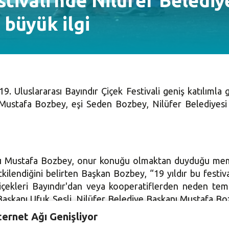
stivali’nde Nilüfer Belediy
 büyük ilgi
9. Uluslararası Bayındır Çiçek Festivali geniş katılımla 
 Mustafa Bozbey, eşi Seden Bozbey, Nilüfer Belediyesi 
anı Mustafa Bozbey, onur konuğu olmaktan duyduğu memnu
ilendiğini belirten Başkan Bozbey, “19 yıldır bu festival
 çiçekleri Bayındır'dan veya kooperatiflerden neden tem
aşkanı Ufuk Sesli, Nilüfer Belediye Başkanı Mustafa Boz
lin açılış kurdelesini kesti. Nilüfer Belediyesi, festiva
ternet Ağı Genişliyor
nlatıldı ve katılımcılara çeşitli bitkiler hediye edildi. Fes