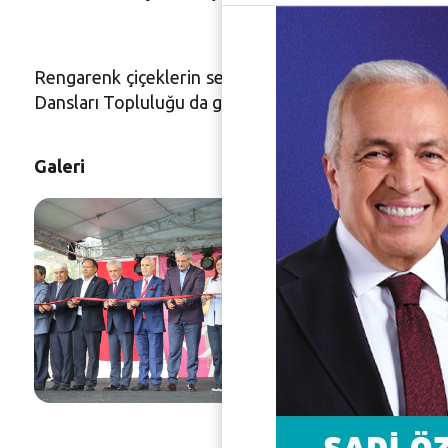
Rengarenk çiçeklerin sergilendiği festivalde, çeşitli
Dansları Topluluğu da gösterileriyle festivale ayrı bir
Galeri