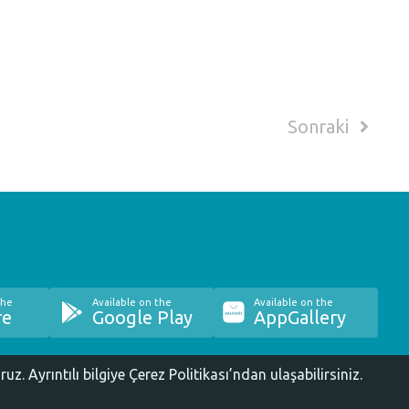
Sonraki
the
Available on the
Available on the
re
Google Play
AppGallery
oruz.
Ayrıntılı bilgiye Çerez Politikası’ndan ulaşabilirsiniz.