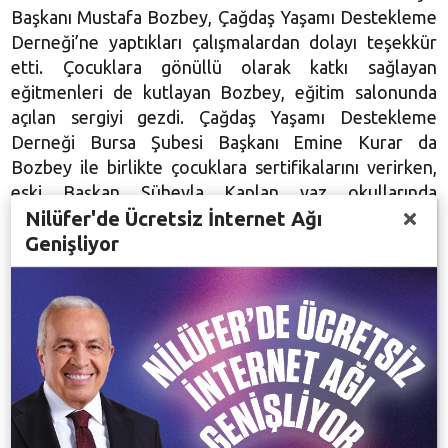
Başkanı Mustafa Bozbey, Çağdaş Yaşamı Destekleme
Derneği’ne yaptıkları çalışmalardan dolayı teşekkür
etti. Çocuklara gönüllü olarak katkı sağlayan
eğitmenleri de kutlayan Bozbey, eğitim salonunda
açılan sergiyi gezdi. Çağdaş Yaşamı Destekleme
Derneği Bursa Şubesi Başkanı Emine Kurar da
Bozbey ile birlikte çocuklara sertifikalarını verirken,
eski Başkan Süheyla Kaplan yaz okullarında
Nilüfer'de Ücretsiz İnternet Ağı
çocukların kültürel ve sosyal anlamda kendilerini
Genişliyor
geliştirdiklerini kaydetti. Kaplan, derneğe destek
veren Nilüfer Belediye Başkanı Mustafa Bozbey’e ve
Görükle Şubesi’ne kütüphane kazandıran Kemal
Yavuz’a da teşekkür etti. Kaplan, ÇYDD Bursa
Şubesi’nden Gülbin Tandoğdu, Zeynep İnan ve Nuray
Akbaş’ın geleceğin güvencesi çocukların çağdaş
bireyler olarak topluma kazandırılması için yoğun
çaba harcadıklarını söyledi. ÇYDD tarafından
düzenlenen eğitimlere katılan 120 çocuk, Görükle