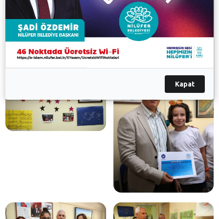
Şubesi ve Minareli Çavuş Şubesi’nde aileleri ve
arkadaşlarıyla birlikte keyifli dakikalar geçirdi.
Galeri
Kapat