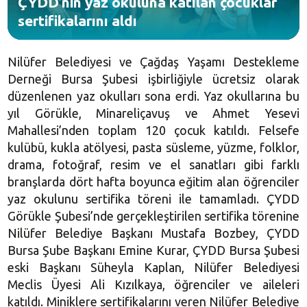
ÇYDD’nin yaz okuluna katılan çocuklar
sertifikalarını aldı
Nilüfer Belediyesi ve Çağdaş Yaşamı Destekleme
Derneği Bursa Şubesi işbirliğiyle ücretsiz olarak
düzenlenen yaz okulları sona erdi. Yaz okullarına bu
yıl Görükle, Minareliçavuş ve Ahmet Yesevi
Mahallesi’nden toplam 120 çocuk katıldı. Felsefe
kulübü, kukla atölyesi, pasta süsleme, yüzme, folklor,
drama, fotoğraf, resim ve el sanatları gibi farklı
branşlarda dört hafta boyunca eğitim alan öğrenciler
yaz okulunu sertifika töreni ile tamamladı. ÇYDD
Görükle Şubesi’nde gerçekleştirilen sertifika törenine
Nilüfer Belediye Başkanı Mustafa Bozbey, ÇYDD
Bursa Şube Başkanı Emine Kurar, ÇYDD Bursa Şubesi
eski Başkanı Süheyla Kaplan, Nilüfer Belediyesi
Meclis Üyesi Ali Kızılkaya, öğrenciler ve aileleri
katıldı. Miniklere sertifikalarını veren Nilüfer Belediye