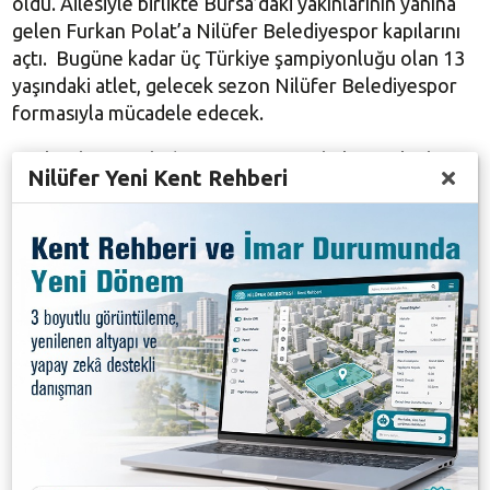
oldu. Ailesiyle birlikte Bursa’daki yakınlarının yanına
gelen Furkan Polat’a Nilüfer Belediyespor kapılarını
açtı. Bugüne kadar üç Türkiye şampiyonluğu olan 13
yaşındaki atlet, gelecek sezon Nilüfer Belediyespor
formasıyla mücadele edecek.
Artık Nilüfer Belediyespor forması ile koşacak olan
Nilüfer Yeni Kent Rehberi
Furkan Polat, Nilüfer Belediye Başkanı Turgay
Erdem’i ziyaret ederek teşekkür etti. Genç atlet,
Başkan Erdem’e yeni şampiyonluklar için başarı sözü
verdi.
Furkan Polat’ı kulüpte görmekten duyduğu
memnuniyeti ifade eden Başkan Turgay Erdem, bir
daha bu tarz acılar yaşanmaması dileğinde bulundu.
Furkan’ın başarılı olacağına inandığını belirten Erdem,
kulüp olarak her zaman sporcunun yanında
olduklarını söyledi.